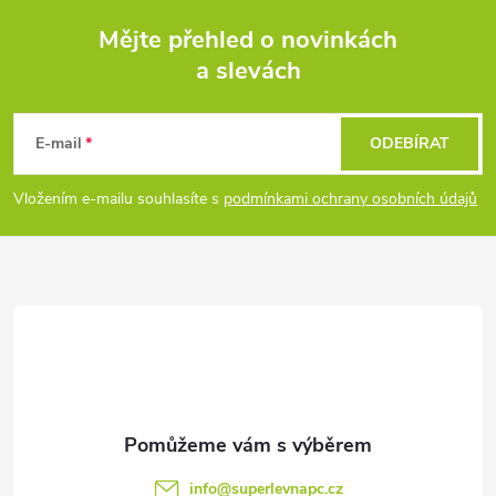
Mějte přehled o novinkách
a slevách
Z
á
E-mail
ODEBÍRAT
p
Vložením e-mailu souhlasíte s
podmínkami ochrany osobních údajů
a
t
í
info
@
superlevnapc.cz