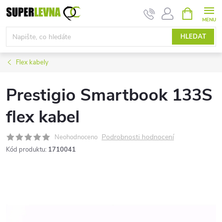
Přejít
NÁKUPNÍ
KOŠÍK
na
obsah
HLEDAT
Flex kabely
Prestigio Smartbook 133S
flex kabel
Podrobnosti hodnocení
Neohodnoceno
Kód produktu:
1710041