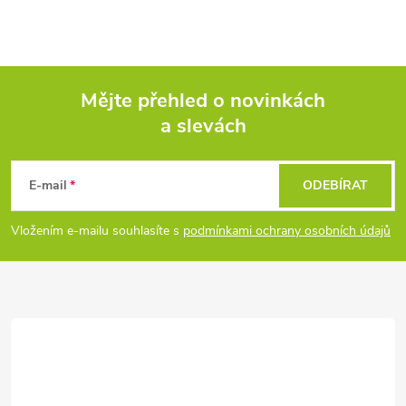
Mějte přehled o novinkách
a slevách
Z
á
E-mail
ODEBÍRAT
p
Vložením e-mailu souhlasíte s
podmínkami ochrany osobních údajů
a
t
í