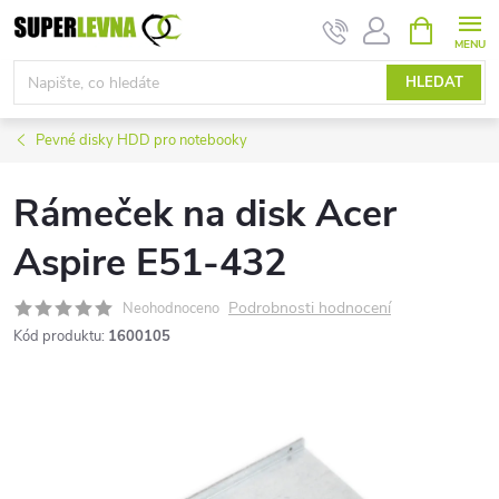
Přejít
NÁKUPNÍ
KOŠÍK
na
obsah
HLEDAT
Pevné disky HDD pro notebooky
Rámeček na disk Acer
Aspire E51-432
Podrobnosti hodnocení
Neohodnoceno
Kód produktu:
1600105