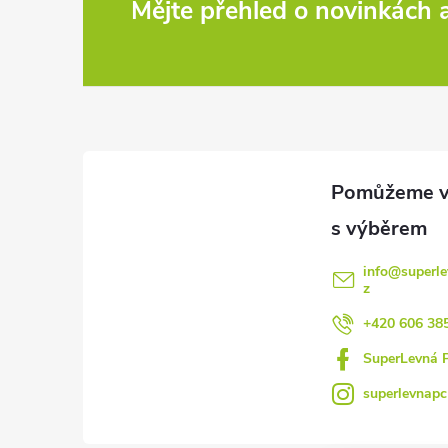
Z
Mějte přehled o novinkách
á
p
a
t
í
info
@
superle
z
+420 606 38
SuperLevná 
superlevnapc