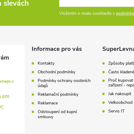
a slevách
Vložením e-mailu souhlasíte s
podmínka
Informace pro vás
SuperLevn
Kontakty
Způsoby plat
Obchodní podmínky
Často kladen
Proč kupovat
Podmínky ochrany osobních
vnapc.c
zařízení - rep
údajů
Jak nakoupit
Reklamační podmínky
5 070
Velkoobchod
Reklamace
PC
Servis IT
Odstoupení od kupní
smlouvy