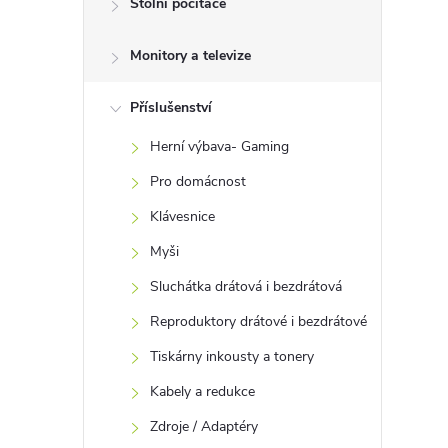
Stolní počítače
t
Monitory a televize
r
a
Příslušenství
Herní výbava- Gaming
n
Pro domácnost
n
Klávesnice
Myši
í
Sluchátka drátová i bezdrátová
p
Reproduktory drátové i bezdrátové
Tiskárny inkousty a tonery
a
Kabely a redukce
n
Zdroje / Adaptéry