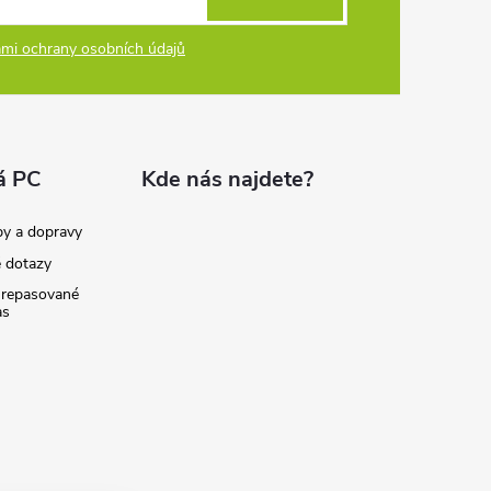
mi ochrany osobních údajů
á PC
Kde nás najdete?
by a dopravy
é dotazy
 repasované
as