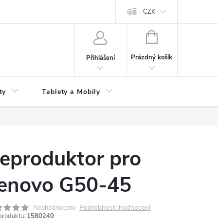
 kupní smlouvy
CZK
NÁKUPNÍ
KOŠÍK
Prázdný košík
Přihlášení
ty
Tablety a Mobily
eproduktor pro
enovo G50-45
Podrobnosti hodnocení
Neohodnoceno
produktu:
1580240