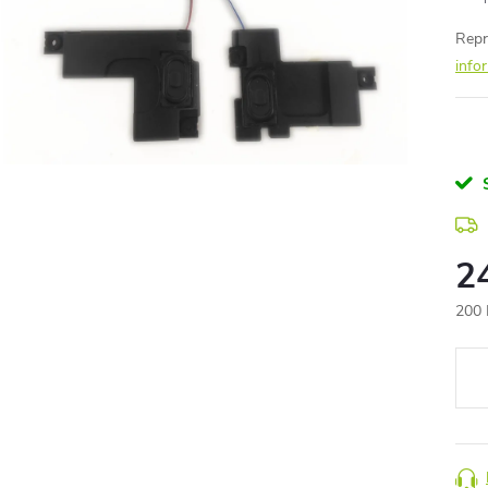
Repr
info
2
200 
Měr
cena