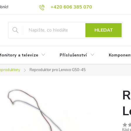
+420 606 385 070
bních údajů
Reklamační podmínky
Reklamace
Odstoupení od
HLEDAT
onitory a televize
Příslušenství
Komponen
eproduktory
Reproduktor pro Lenovo G50-45
R
L
Kód 