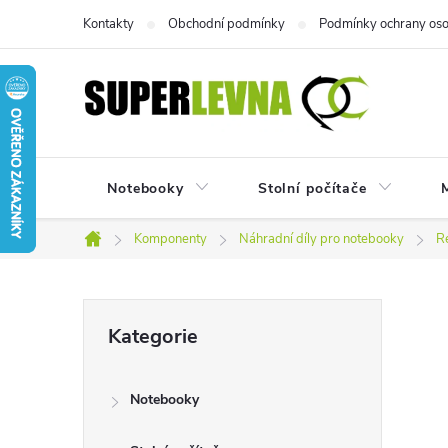
Přejít
Kontakty
Obchodní podmínky
Podmínky ochrany oso
na
obsah
Notebooky
Stolní počítače
M
Komponenty
Náhradní díly pro notebooky
R
Domů
P
Přeskočit
Kategorie
kategorie
o
Notebooky
s