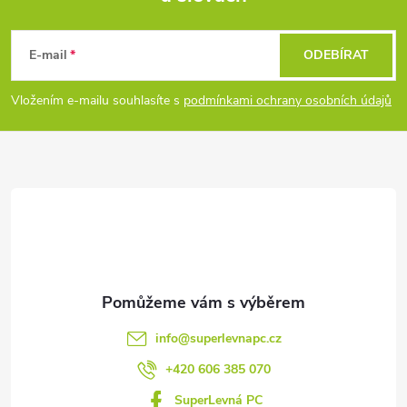
Z
á
E-mail
ODEBÍRAT
p
Vložením e-mailu souhlasíte s
podmínkami ochrany osobních údajů
a
t
í
info
@
superlevnapc.cz
+420 606 385 070
SuperLevná PC