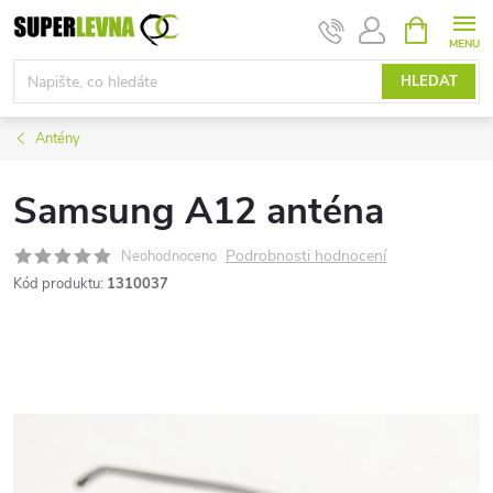
Přejít
NÁKUPNÍ
KOŠÍK
na
obsah
HLEDAT
Antény
Samsung A12 anténa
Podrobnosti hodnocení
Neohodnoceno
Kód produktu:
1310037