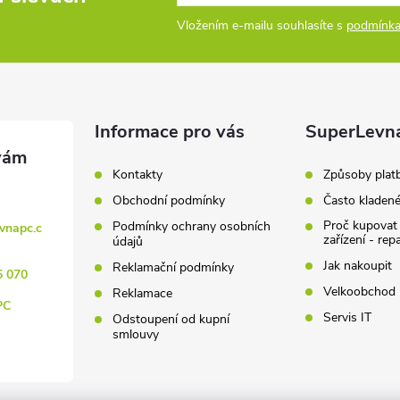
Vložením e-mailu souhlasíte s
podmínka
Informace pro vás
SuperLevn
Kontakty
Způsoby plat
Obchodní podmínky
Často kladen
Proč kupovat
Podmínky ochrany osobních
vnapc.c
zařízení - rep
údajů
Jak nakoupit
Reklamační podmínky
5 070
Velkoobchod
Reklamace
PC
Servis IT
Odstoupení od kupní
smlouvy