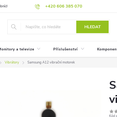
+420 606 385 070
bních údajů
Reklamační podmínky
Reklamace
Odstoupení od
HLEDAT
onitory a televize
Příslušenství
Komponen
Vibrátory
Samsung A12 vibrační motorek
S
v
Kód 