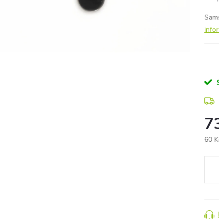
Sams
info
7
60 K
Měr
cena