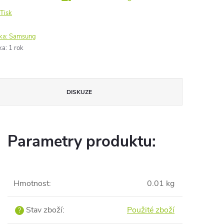
Tisk
ka:
Samsung
ka
:
1 rok
DISKUZE
Parametry produktu:
Hmotnost
:
0.01 kg
Stav zboží
:
Použité zboží
?