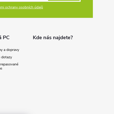
mi ochrany osobních údajů
á PC
Kde nás najdete?
by a dopravy
é dotazy
 repasované
as