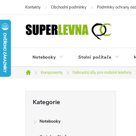
Přejít
Kontakty
Obchodní podmínky
Podmínky ochrany oso
na
obsah
Notebooky
Stolní počítače
M
Komponenty
Náhradní díly pro mobilní telefony
Domů
P
Přeskočit
Kategorie
kategorie
o
Notebooky
s