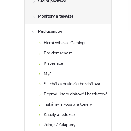
Stolní počítače
t
Monitory a televize
r
a
Příslušenství
Herní výbava- Gaming
n
Pro domácnost
n
Klávesnice
Myši
í
Sluchátka drátová i bezdrátová
p
Reproduktory drátové i bezdrátové
Tiskárny inkousty a tonery
a
Kabely a redukce
n
Zdroje / Adaptéry