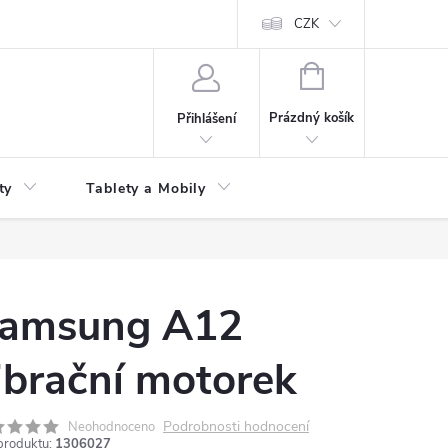
 kupní smlouvy
CZK
NÁKUPNÍ
KOŠÍK
Prázdný košík
Přihlášení
ty
Tablety a Mobily
amsung A12
ibrační motorek
Podrobnosti hodnocení
Neohodnoceno
produktu:
1306027