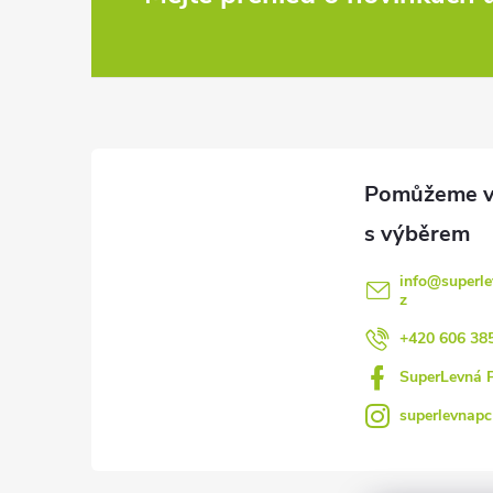
Z
á
p
a
t
í
info
@
superle
z
+420 606 38
SuperLevná 
superlevnapc