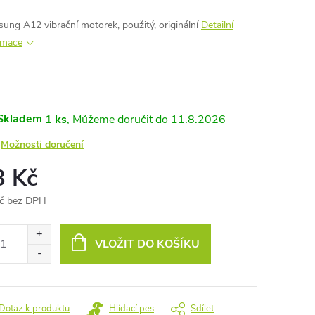
ung A12 vibrační motorek, použitý, originální
Detailní
rmace
Skladem
1 ks
11.8.2026
Možnosti doručení
3 Kč
č bez DPH
ná
:
VLOŽIT DO KOŠÍKU
Dotaz k produktu
Hlídací pes
Sdílet