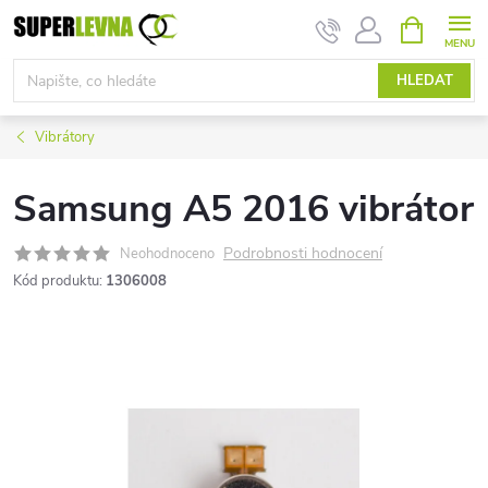
Přejít
NÁKUPNÍ
KOŠÍK
na
obsah
HLEDAT
Vibrátory
Samsung A5 2016 vibrátor
Podrobnosti hodnocení
Neohodnoceno
Kód produktu:
1306008