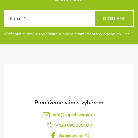
Z
á
E-mail
ODEBÍRAT
p
Vložením e-mailu souhlasíte s
podmínkami ochrany osobních údajů
a
t
í
info
@
superlevnapc.cz
+420 606 385 070
SuperLevná PC