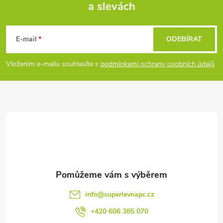
a slevách
Z
á
E-mail
ODEBÍRAT
p
Vložením e-mailu souhlasíte s
podmínkami ochrany osobních údajů
a
t
í
info
@
superlevnapc.cz
+420 606 385 070