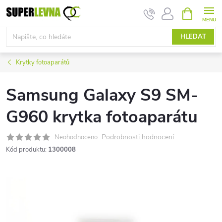
Přejít
NÁKUPNÍ
KOŠÍK
na
obsah
HLEDAT
Krytky fotoaparátů
Samsung Galaxy S9 SM-
G960 krytka fotoaparátu
Podrobnosti hodnocení
Neohodnoceno
Kód produktu:
1300008