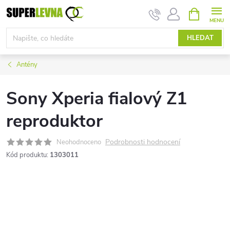
Přejít
NÁKUPNÍ
KOŠÍK
na
obsah
HLEDAT
Antény
Sony Xperia fialový Z1
reproduktor
Podrobnosti hodnocení
Neohodnoceno
Kód produktu:
1303011