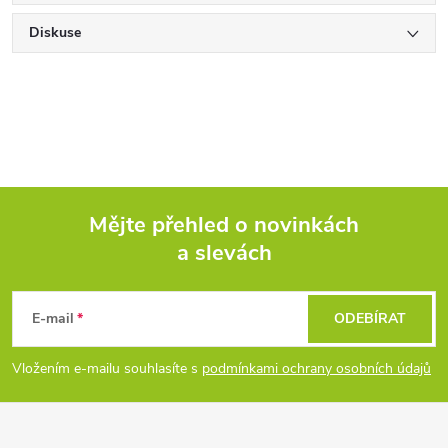
Diskuse
Mějte přehled o novinkách
a slevách
Z
á
E-mail
ODEBÍRAT
p
Vložením e-mailu souhlasíte s
podmínkami ochrany osobních údajů
a