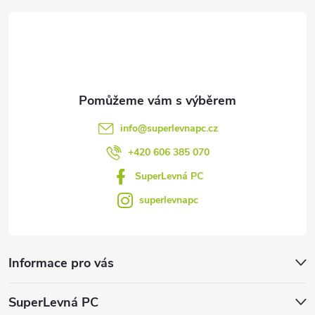
t
í
info
@
superlevnapc.cz
+420 606 385 070
SuperLevná PC
superlevnapc
Informace pro vás
SuperLevná PC