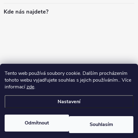
Kde nás najdete?
Tento web používá soubory cookie. Dalším procházením
tohoto webu vyjadřujete souhlas s jejich používáním.. Více
informací
zde
.
Nastavení
Copyright 2026
SuperLevnaPC
. Všechna práva vyhrazena.
Odmítnout
Souhlasím
Vytvořil Shoptet