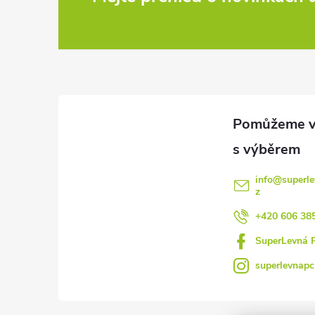
Z
á
p
a
t
í
info
@
superle
z
+420 606 38
SuperLevná 
superlevnapc