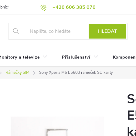
+420 606 385 070
bních údajů
Reklamační podmínky
Reklamace
Odstoupení od
HLEDAT
onitory a televize
Příslušenství
Komponen
Rámečky SIM
Sony Xperia M5 E5603 rámeček SD karty
S
E
k