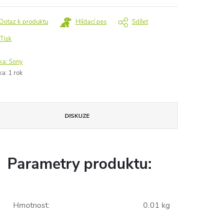
Dotaz k produktu
Hlídací pes
Sdílet
Tisk
ka:
Sony
ka
:
1 rok
DISKUZE
Parametry produktu:
Hmotnost
:
0.01 kg