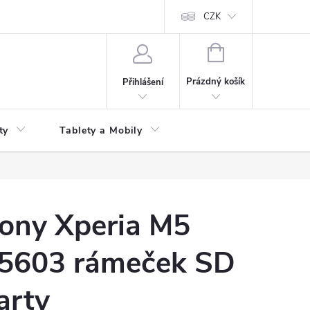
 kupní smlouvy
CZK
NÁKUPNÍ
KOŠÍK
Prázdný košík
Přihlášení
ty
Tablety a Mobily
ony Xperia M5
5603 rámeček SD
arty