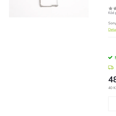
Kód 
Sony
Deta
4
40 K
Měr
cena