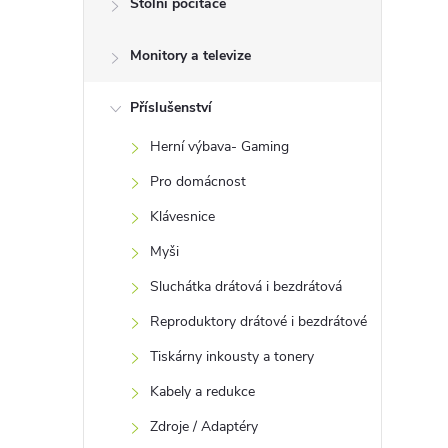
Stolní počítače
t
Monitory a televize
r
a
Příslušenství
Herní výbava- Gaming
n
Pro domácnost
n
Klávesnice
Myši
í
Sluchátka drátová i bezdrátová
p
Reproduktory drátové i bezdrátové
Tiskárny inkousty a tonery
a
Kabely a redukce
n
Zdroje / Adaptéry