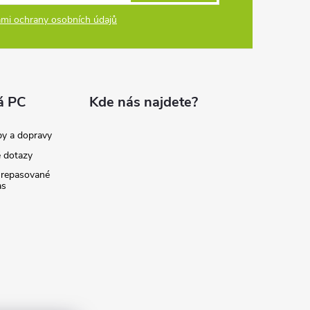
mi ochrany osobních údajů
á PC
Kde nás najdete?
by a dopravy
é dotazy
 repasované
as