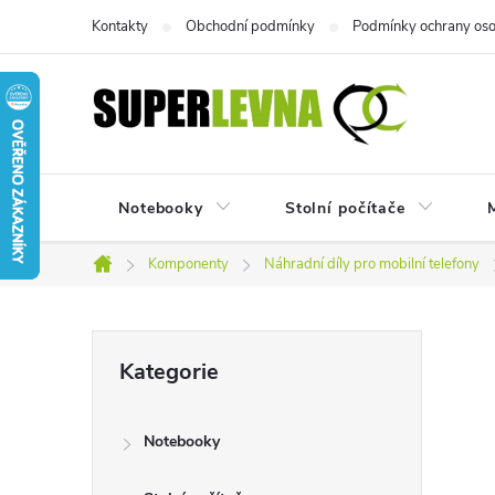
Přejít
Kontakty
Obchodní podmínky
Podmínky ochrany oso
na
obsah
Notebooky
Stolní počítače
M
Komponenty
Náhradní díly pro mobilní telefony
Domů
P
Přeskočit
Kategorie
kategorie
o
Notebooky
s