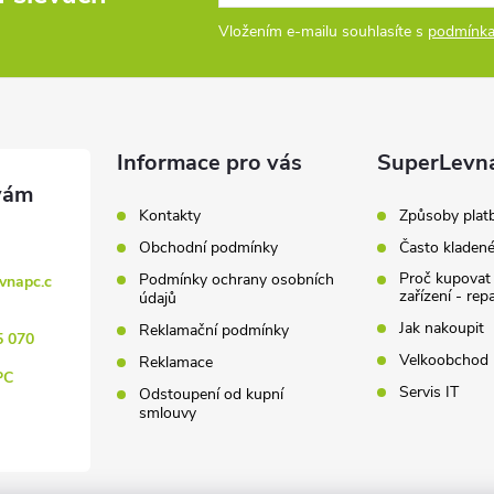
Vložením e-mailu souhlasíte s
podmínka
Informace pro vás
SuperLevn
Kontakty
Způsoby plat
Obchodní podmínky
Často kladen
Proč kupovat
Podmínky ochrany osobních
vnapc.c
zařízení - rep
údajů
Jak nakoupit
Reklamační podmínky
5 070
Velkoobchod
Reklamace
PC
Servis IT
Odstoupení od kupní
smlouvy