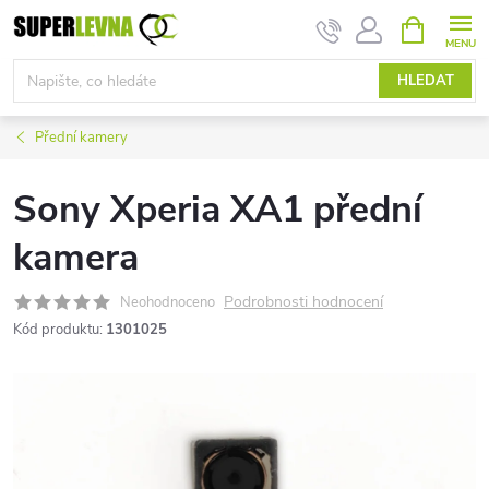
Přejít
NÁKUPNÍ
KOŠÍK
na
obsah
HLEDAT
Přední kamery
Sony Xperia XA1 přední
kamera
Podrobnosti hodnocení
Neohodnoceno
Kód produktu:
1301025