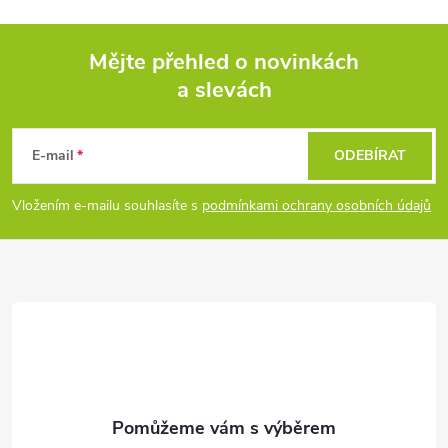
Mějte přehled o novinkách
a slevách
Z
á
E-mail
ODEBÍRAT
p
Vložením e-mailu souhlasíte s
podmínkami ochrany osobních údajů
a
t
í