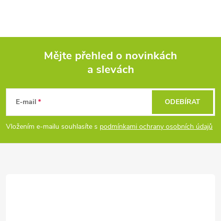
Mějte přehled o novinkách
a slevách
Z
á
E-mail
ODEBÍRAT
p
Vložením e-mailu souhlasíte s
podmínkami ochrany osobních údajů
a
t
í