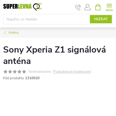
Přejít
NÁKUPNÍ
KOŠÍK
na
obsah
HLEDAT
Antény
Sony Xperia Z1 signálová
anténa
Podrobnosti hodnocení
Neohodnoceno
Kód produktu:
1310020