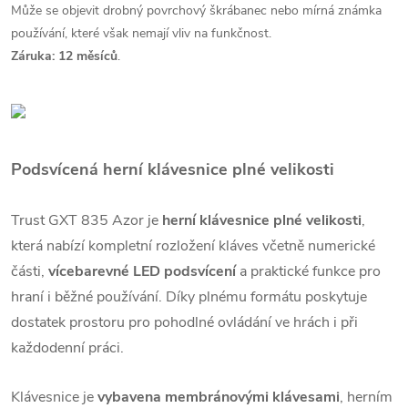
Může se objevit drobný povrchový škrábanec nebo mírná známka
používání, které však nemají vliv na funkčnost.
Záruka: 12 měsíců
.
Podsvícená herní klávesnice plné velikosti
Trust GXT 835 Azor je
herní klávesnice plné velikosti
,
která nabízí kompletní rozložení kláves včetně numerické
části,
vícebarevné LED podsvícení
a praktické funkce pro
hraní i běžné používání. Díky plnému formátu poskytuje
dostatek prostoru pro pohodlné ovládání ve hrách i při
každodenní práci.
Klávesnice je
vybavena membránovými klávesami
, herním