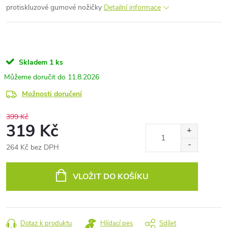
protiskluzové gumové nožičky
Detailní informace
Skladem
1 ks
11.8.2026
Možnosti doručení
399 Kč
319 Kč
264 Kč bez DPH
Měrná
cena:
VLOŽIT DO KOŠÍKU
Dotaz k produktu
Hlídací pes
Sdílet