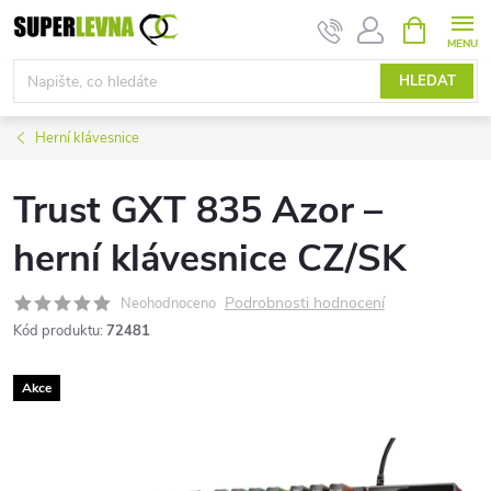
Přejít
NÁKUPNÍ
KOŠÍK
na
obsah
HLEDAT
Herní klávesnice
Trust GXT 835 Azor –
herní klávesnice CZ/SK
Podrobnosti hodnocení
Neohodnoceno
Kód produktu:
72481
Akce