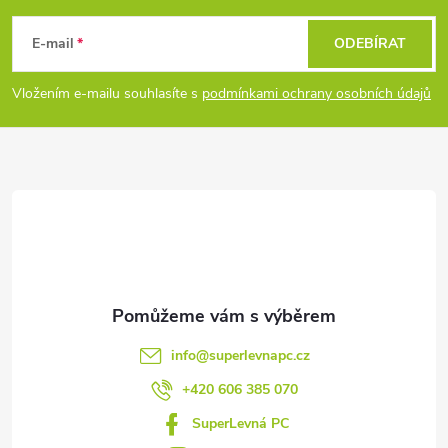
á
E-mail
ODEBÍRAT
p
Vložením e-mailu souhlasíte s
podmínkami ochrany osobních údajů
a
t
í
info
@
superlevnapc.cz
+420 606 385 070
SuperLevná PC