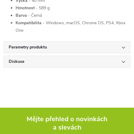
Výška
- 40 mm
Hmotnost
- 589 g
Barva
- Černá
Kompatibilita
- Windows, macOS, Chrome OS, PS4, Xbox
One
Parametry produktu
Diskuse
Mějte přehled o novinkách
a slevách
Z