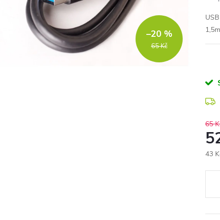
USB 
1,5m
–20 %
65 Kč
65 K
5
43 K
Měr
cena