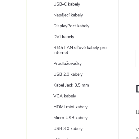
e
USB-C kabely
Napájecí kabely
l
DisplayPort kabely
DVI kabely
RJ45 LAN síťové kabely pro
internet
Prodlužovačky
USB 2.0 kabely
Kabel Jack 3,5 mm
VGA kabely
HDMI mini kabely
U
Micro USB kabely
USB 3.0 kabely
V
n