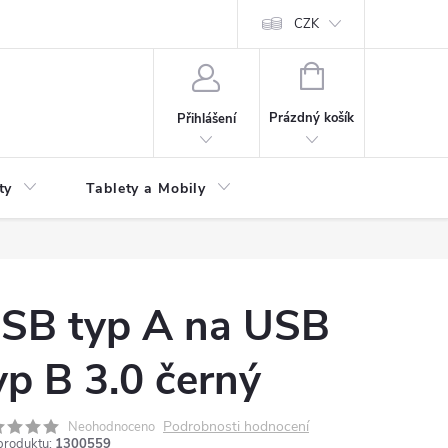
 kupní smlouvy
CZK
NÁKUPNÍ
KOŠÍK
Prázdný košík
Přihlášení
ty
Tablety a Mobily
SB typ A na USB
yp B 3.0 černý
Podrobnosti hodnocení
Neohodnoceno
produktu:
1300559