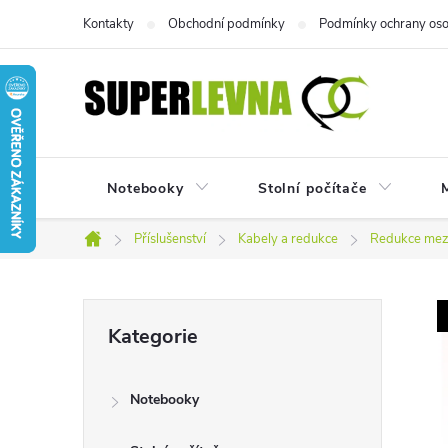
Přejít
Kontakty
Obchodní podmínky
Podmínky ochrany oso
na
obsah
Notebooky
Stolní počítače
M
Příslušenství
Kabely a redukce
Redukce mezi
Domů
P
Přeskočit
Kategorie
kategorie
o
Notebooky
s