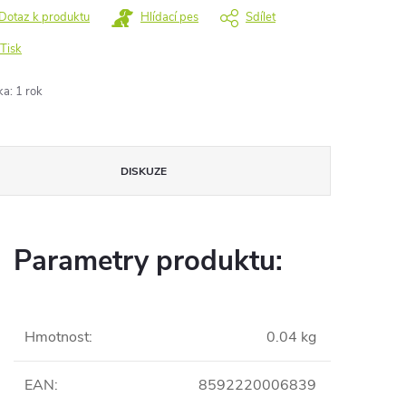
Dotaz k produktu
Hlídací pes
Sdílet
Tisk
ka
:
1 rok
DISKUZE
Parametry produktu:
Hmotnost
:
0.04 kg
EAN
:
8592220006839