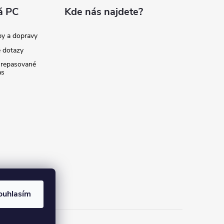
á PC
Kde nás najdete?
by a dopravy
é dotazy
 repasované
as
ouhlasím