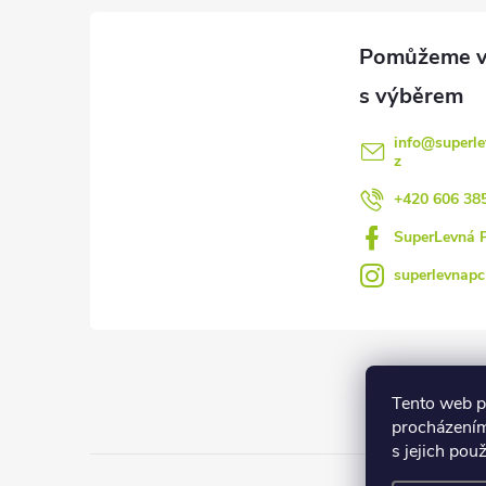
a
t
í
info
@
superle
z
+420 606 38
SuperLevná 
superlevnapc
Tento web p
procházením
s jejich pou