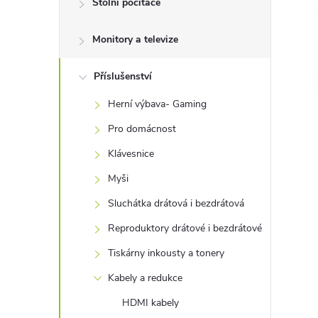
Stolní počítače
t
Monitory a televize
r
a
Příslušenství
Herní výbava- Gaming
n
Pro domácnost
n
Klávesnice
Myši
í
Sluchátka drátová i bezdrátová
p
Reproduktory drátové i bezdrátové
Tiskárny inkousty a tonery
a
Kabely a redukce
n
HDMI kabely