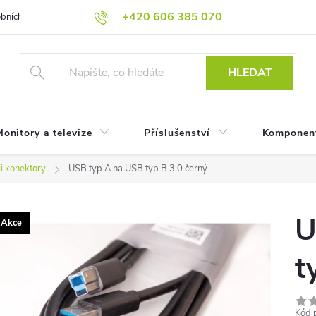
+420 606 385 070
bních údajů
Reklamační podmínky
Reklamace
Odstoupení od
HLEDAT
onitory a televize
Příslušenství
Komponen
 konektory
USB typ A na USB typ B 3.0 černý
U
Akce
t
Kód 