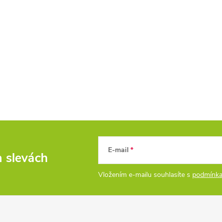
E-mail
a slevách
Vložením e-mailu souhlasíte s
podmínka