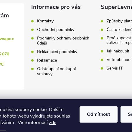
Informace pro vás
SuperLevn
Kontakty
Způsoby plat
Obchodní podmínky
Často kladen
Proč kupovat
Podmínky ochrany osobních
vnapc.c
zařízení - rep
údajů
Jak nakoupit
Reklamační podmínky
5 070
Velkoobchod
Reklamace
PC
Servis IT
Odstoupení od kupní
smlouvy
oužívá soubory cookie. Dalším
Odmítnout
S
 tohoto webu vyjadřujete souhlas
žíváním.. Více informací
zde
.