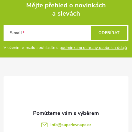
Mějte přehled o novinkách
a slevách
Z
á
E-mail
ODEBÍRAT
p
Vložením e-mailu souhlasíte s
podmínkami ochrany osobních údajů
a
t
í
info
@
superlevnapc.cz