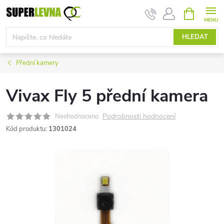
Přejít
NÁKUPNÍ
KOŠÍK
na
obsah
HLEDAT
Přední kamery
Vivax Fly 5 přední kamera
Podrobnosti hodnocení
Neohodnoceno
Kód produktu:
1301024