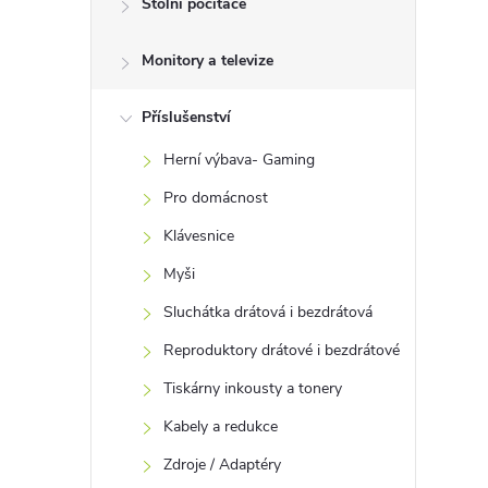
Stolní počítače
t
Monitory a televize
r
a
Příslušenství
Herní výbava- Gaming
n
Pro domácnost
n
Klávesnice
Myši
í
Sluchátka drátová i bezdrátová
p
Reproduktory drátové i bezdrátové
Tiskárny inkousty a tonery
a
Kabely a redukce
n
Zdroje / Adaptéry