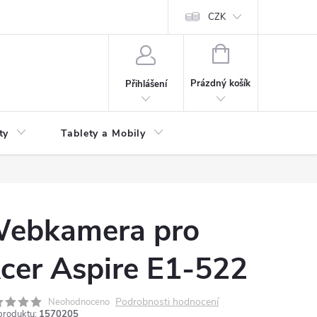
 kupní smlouvy
CZK
NÁKUPNÍ
KOŠÍK
Prázdný košík
Přihlášení
ty
Tablety a Mobily
ebkamera pro
cer Aspire E1-522
Podrobnosti hodnocení
Neohodnoceno
produktu:
1570205