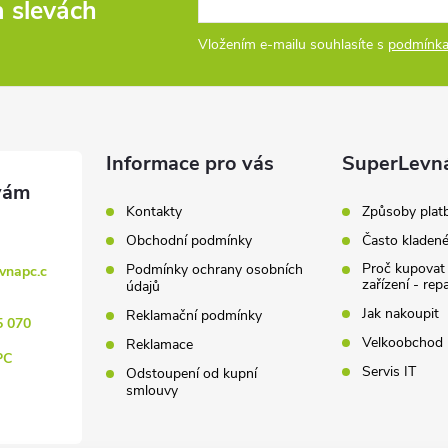
a slevách
Vložením e-mailu souhlasíte s
podmínka
Informace pro vás
SuperLevn
Kontakty
Způsoby plat
Obchodní podmínky
Často kladen
Proč kupovat
Podmínky ochrany osobních
vnapc.c
zařízení - rep
údajů
Jak nakoupit
Reklamační podmínky
5 070
Velkoobchod
Reklamace
PC
Servis IT
Odstoupení od kupní
smlouvy