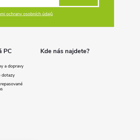
mi ochrany osobních údajů
á PC
Kde nás najdete?
by a dopravy
é dotazy
 repasované
as