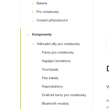
e
Baterie
Pro notebooky
l
Ostatní příslušenství
Komponenty
Náhradní díly pro notebooky
Panty pro notebooky
Napájecí konektory
Touchpady
Flex kabely
W
Reproduktory
Grafické karty pro notebooky
J
Bluetooth moduly
m