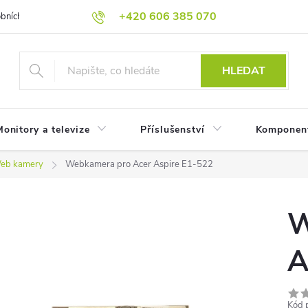
+420 606 385 070
bních údajů
Reklamační podmínky
Reklamace
Odstoupení od
HLEDAT
onitory a televize
Příslušenství
Komponen
eb kamery
Webkamera pro Acer Aspire E1-522
W
A
Kód 