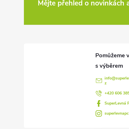
Z
Mějte přehled o novinkách
á
p
a
t
í
info
@
superle
z
+420 606 38
SuperLevná 
superlevnapc