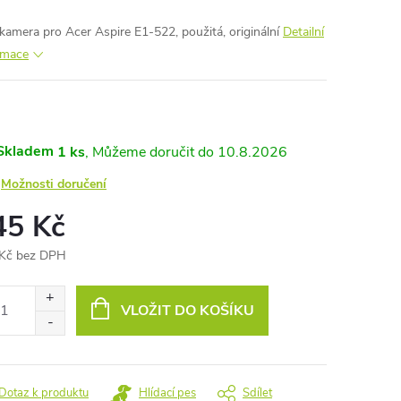
amera pro Acer Aspire E1-522, použitá, originální
Detailní
rmace
Skladem
1 ks
10.8.2026
Možnosti doručení
45 Kč
Kč bez DPH
ná
:
VLOŽIT DO KOŠÍKU
Dotaz k produktu
Hlídací pes
Sdílet