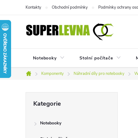
Přejít
Kontakty
Obchodní podmínky
Podmínky ochrany oso
na
obsah
Notebooky
Stolní počítače
M
Komponenty
Náhradní díly pro notebooky
W
Domů
P
Přeskočit
Kategorie
kategorie
o
Notebooky
s