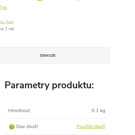
Tisk
ka:
Acer
ka
:
1 rok
DISKUZE
Parametry produktu:
Hmotnost
:
0.1 kg
Stav zboží
:
Použité zboží
?