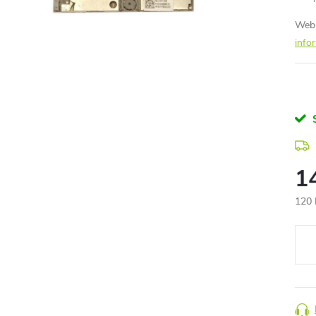
Webk
info
1
120 
Měr
cena