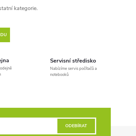
tatní kategorie.
ODU
jna
Servisní středisko
rodejně
Nabízíme servis počítačů a
h
notebooků
ODEBÍRAT