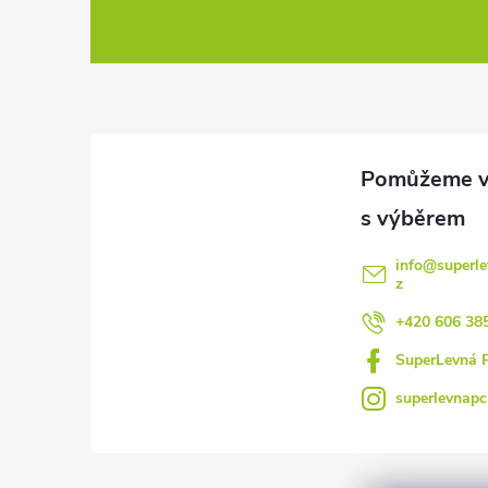
e
á
l
p
a
t
í
info
@
superle
z
+420 606 38
SuperLevná 
superlevnapc