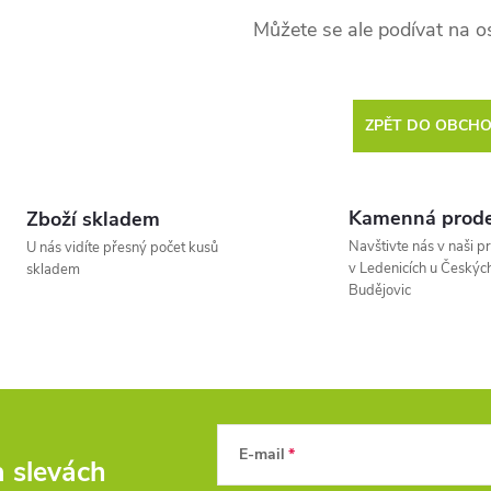
Můžete se ale podívat na os
ZPĚT DO OBCH
Kamenná prode
Zboží skladem
Navštivte nás v naši p
U nás vidíte přesný počet kusů
v Ledenicích u Českýc
skladem
Budějovic
E-mail
a slevách