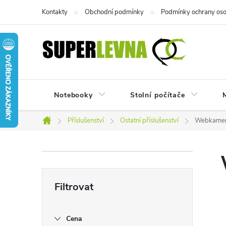
Přejít
Kontakty
Obchodní podmínky
Podmínky ochrany oso
na
obsah
Notebooky
Stolní počítače
M
Příslušenství
Ostatní příslušenství
Webkame
Domů
P
o
s
Cena