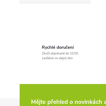
t
r
a
n
Rychlé doručení
n
Zboží objednané do 10:00,
zasíláme ve stejný den
í
p
a
n
Z
Mějte přehled o novinkách