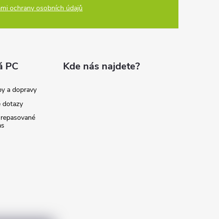
mi ochrany osobních údajů
á PC
Kde nás najdete?
by a dopravy
é dotazy
 repasované
as