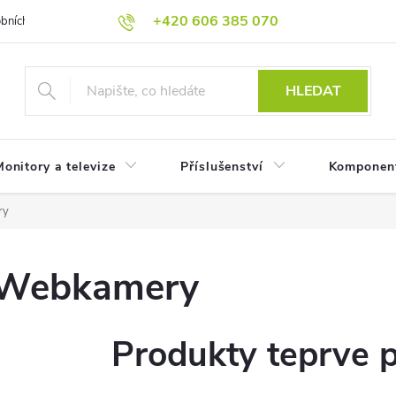
+420 606 385 070
bních údajů
Reklamační podmínky
Reklamace
Odstoupení od
HLEDAT
onitory a televize
Příslušenství
Komponen
ry
Webkamery
Produkty teprve 