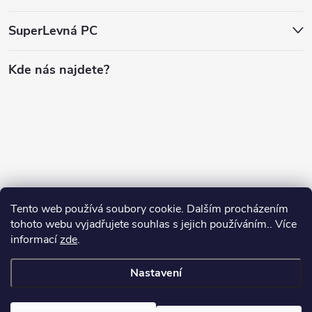
SuperLevná PC
Kde nás najdete?
Tento web používá soubory cookie. Dalším procházením
tohoto webu vyjadřujete souhlas s jejich používáním.. Více
informací
zde
.
Nastavení
Copyright 2026
SuperLevnaPC
. Všechna práva vyhrazena.