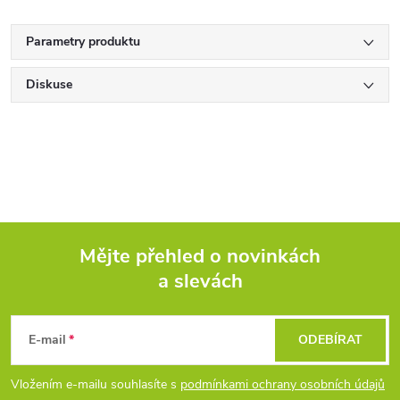
Parametry produktu
Diskuse
Mějte přehled o novinkách
a slevách
Z
á
E-mail
ODEBÍRAT
p
Vložením e-mailu souhlasíte s
podmínkami ochrany osobních údajů