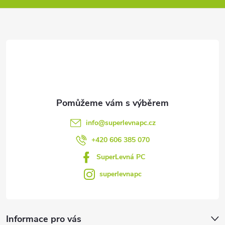
a
t
í
info
@
superlevnapc.cz
+420 606 385 070
SuperLevná PC
superlevnapc
Informace pro vás