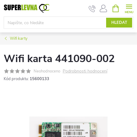
Přejít
NÁKUPNÍ
KOŠÍK
na
obsah
HLEDAT
Wifi karty
Wifi karta 441090-002
Podrobnosti hodnocení
Neohodnoceno
Kód produktu:
15600133