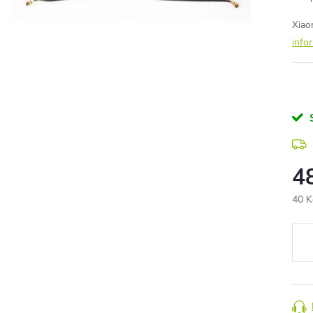
Xiao
info
4
40 K
Měr
cena