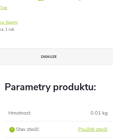
Tisk
ka:
Xiaomi
ka
:
1 rok
DISKUZE
Parametry produktu:
Hmotnost
:
0.01 kg
Stav zboží
:
Použité zboží
?