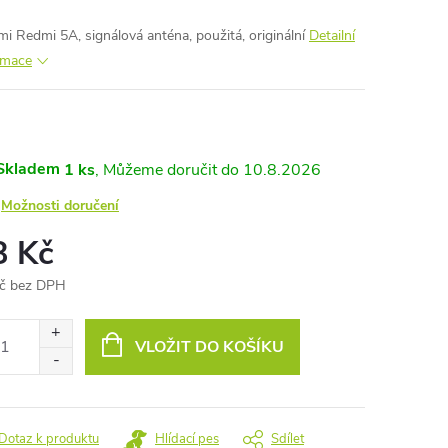
mi Redmi 5A, signálová anténa, použitá, originální
Detailní
rmace
Skladem
1 ks
10.8.2026
Možnosti doručení
8 Kč
č bez DPH
ná
:
VLOŽIT DO KOŠÍKU
Dotaz k produktu
Hlídací pes
Sdílet