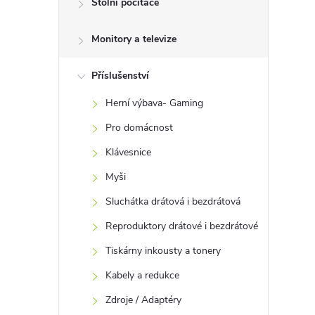
Stolní počítače
t
Monitory a televize
r
a
Příslušenství
Herní výbava- Gaming
n
Pro domácnost
n
Klávesnice
Myši
í
Sluchátka drátová i bezdrátová
p
Reproduktory drátové i bezdrátové
Tiskárny inkousty a tonery
a
Kabely a redukce
n
Zdroje / Adaptéry