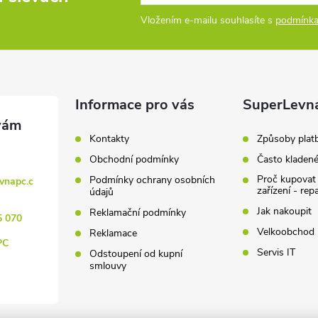
Vložením e-mailu souhlasíte s
podmínka
Informace pro vás
SuperLevn
Kontakty
Způsoby plat
Obchodní podmínky
Často kladen
Proč kupovat
Podmínky ochrany osobních
vnapc.c
zařízení - rep
údajů
Jak nakoupit
Reklamační podmínky
5 070
Velkoobchod
Reklamace
PC
Servis IT
Odstoupení od kupní
smlouvy