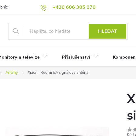
+420 606 385 070
bních údajů
Reklamační podmínky
Reklamace
Odstoupení od
HLEDAT
onitory a televize
Příslušenství
Komponen
Antény
Xiaomi Redmi 5A signálová anténa
X
s
Kód 