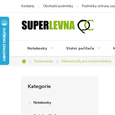
Přejít
Kontakty
Obchodní podmínky
Podmínky ochrany oso
na
obsah
Notebooky
Stolní počítače
M
Komponenty
Náhradní díly pro mobilní telefony
Domů
P
Přeskočit
Kategorie
kategorie
o
Notebooky
s