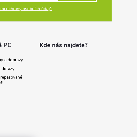
mi ochrany osobních údajů
á PC
Kde nás najdete?
by a dopravy
é dotazy
 repasované
as