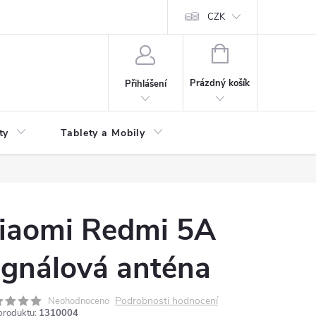
 kupní smlouvy
CZK
NÁKUPNÍ
KOŠÍK
Prázdný košík
Přihlášení
ty
Tablety a Mobily
iaomi Redmi 5A
ignálová anténa
Podrobnosti hodnocení
Neohodnoceno
produktu:
1310004