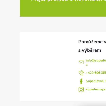
Z
á
p
a
t
í
info
@
superle
z
+420 606 38
SuperLevná 
superlevnapc