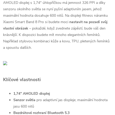
AMOLED displej s 1,74" úhlopříčkou má jemnost 326 PPI a díky
senzoru okolního světla se nyní pyšní adaptivním jasem, jehož
maximální hodnota dosahuje 600 nitů. Na displeji fitness náramku
Xiaomi Smart Band 8 Pro si budete moci
nastavit na pozadí svůj
vlastní obrázek
– pokaždé, když zvednete zápěstí, bude váš den
krásnější. K dispozici budete mít mnoho elegantních řemínků.
Například stylovou kombinaci kůže a kovu, TPU, pletených řemínků
a spoustu dalších.
Klíčové vlastnosti
1,74" AMOLED displej
Senzor světla
pro adaptivní jas displeje; maximální hodnota
jasu 600 nitů
Bezdrátové rozhraní Bluetooth 5.3