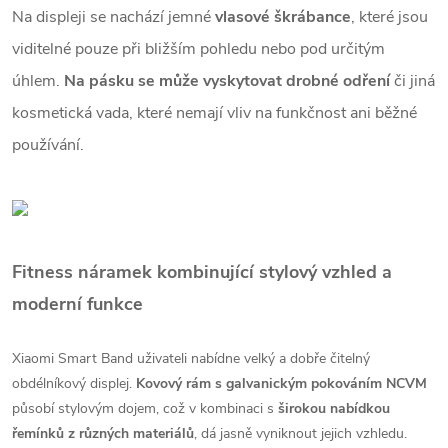
Na displeji se nachází jemné
vlasové škrábance
, které jsou
viditelné pouze při bližším pohledu nebo pod určitým
úhlem.
Na pásku se může vyskytovat drobné odření
či jiná
kosmetická vada, které nemají vliv na funkčnost ani běžné
používání.
Fitness náramek kombinující stylový vzhled a
moderní funkce
Xiaomi Smart Band uživateli nabídne velký a dobře čitelný
obdélníkový displej.
Kovový rám s galvanickým pokováním NCVM
působí stylovým dojem, což v kombinaci s
širokou nabídkou
řemínků z různých materiálů
, dá jasně vyniknout jejich vzhledu.