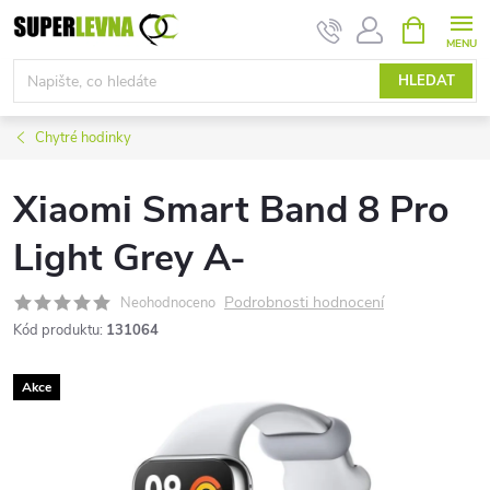
Přejít
NÁKUPNÍ
KOŠÍK
na
obsah
HLEDAT
Chytré hodinky
Xiaomi Smart Band 8 Pro
Light Grey A-
Podrobnosti hodnocení
Neohodnoceno
Kód produktu:
131064
Akce