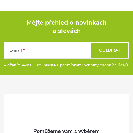
Mějte přehled o novinkách
a slevách
Z
á
E-mail
ODEBÍRAT
p
Vložením e-mailu souhlasíte s
podmínkami ochrany osobních údajů
a
t
í