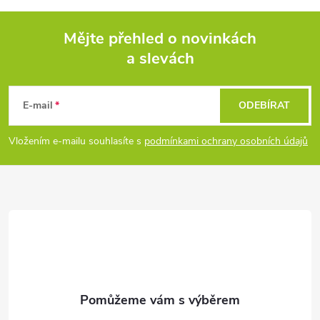
p
i
Mějte přehled o novinkách
s
a slevách
Z
u
á
E-mail
ODEBÍRAT
p
Vložením e-mailu souhlasíte s
podmínkami ochrany osobních údajů
a
t
í