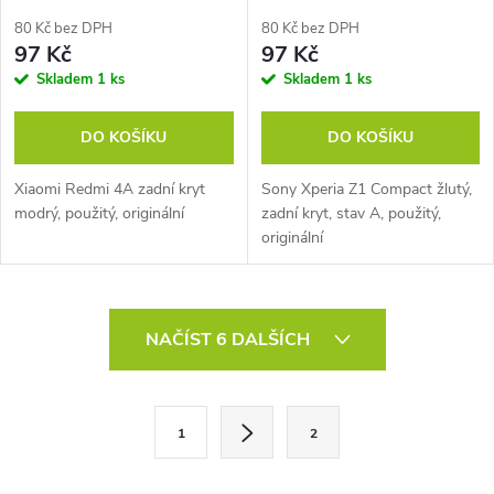
80 Kč bez DPH
80 Kč bez DPH
97 Kč
97 Kč
Skladem
1 ks
Skladem
1 ks
DO KOŠÍKU
DO KOŠÍKU
Xiaomi Redmi 4A zadní kryt
Sony Xperia Z1 Compact žlutý,
modrý, použitý, originální
zadní kryt, stav A, použitý,
originální
O
NAČÍST 6 DALŠÍCH
v
l
S
1
2
t
á
r