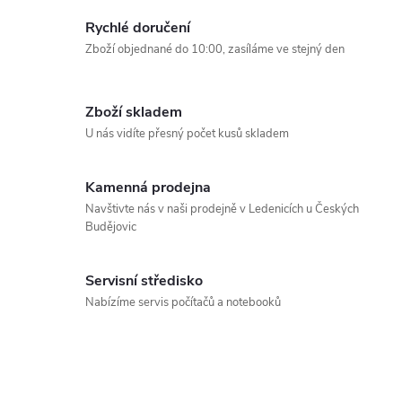
d
á
Rychlé doručení
a
n
Zboží objednané do 10:00, zasíláme ve stejný den
k
c
o
í
v
Zboží skladem
U nás vidíte přesný počet kusů skladem
á
p
n
r
í
Kamenná prodejna
Navštivte nás v naši prodejně v Ledenicích u Českých
v
Budějovic
k
Servisní středisko
y
Nabízíme servis počítačů a notebooků
v
ý