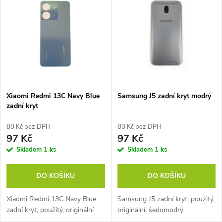
z
ý
Nejprodávanější
e
p
Abecedně
n
i
í
s
p
Xiaomi Redmi 13C Navy Blue
Samsung J5 zadní kryt modrý
zadní kryt
p
r
80 Kč bez DPH
80 Kč bez DPH
r
97 Kč
97 Kč
o
Skladem
1 ks
Skladem
1 ks
o
d
DO KOŠÍKU
DO KOŠÍKU
d
u
Xiaomi Redmi 13C Navy Blue
Samsung J5 zadní kryt, použitý,
u
zadní kryt, použitý, originální
originální, šedomodrý