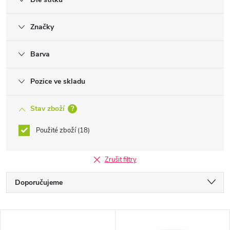
Značky
Barva
Pozice ve skladu
Stav zboží
?
Použité zboží
18
Zrušit filtry
Ř
Doporučujeme
a
Nejlevnější
V
Nejdražší