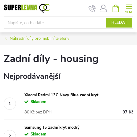
Přejít
NÁKUPNÍ
KOŠÍK
na
obsah
HLEDAT
Náhradní díly pro mobilní telefony
Zadní díly - housing
Nejprodávanější
Xiaomi Redmi 13C Navy Blue zadní kryt
Skladem
80 Kč bez DPH
97 Kč
Samsung J5 zadní kryt modrý
Skladem