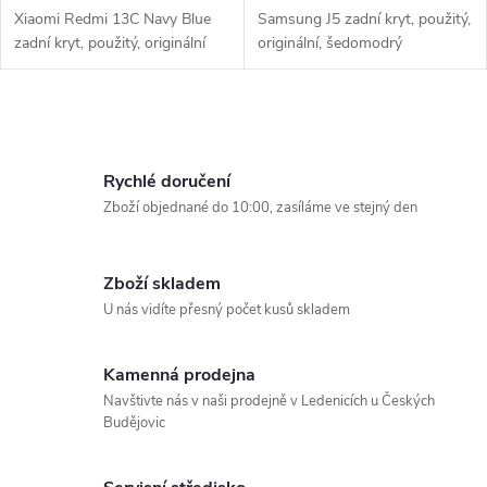
u
Xiaomi Redmi 13C Navy Blue
Samsung J5 zadní kryt, použitý,
u
zadní kryt, použitý, originální
originální, šedomodrý
k
k
t
O
t
v
ů
Rychlé doručení
ů
l
Zboží objednané do 10:00, zasíláme ve stejný den
á
Zboží skladem
d
U nás vidíte přesný počet kusů skladem
a
Kamenná prodejna
c
Navštivte nás v naši prodejně v Ledenicích u Českých
Budějovic
í
p