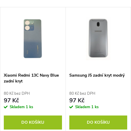
a
Nejlevnější
V
Nejdražší
z
ý
Nejprodávanější
e
p
Abecedně
n
i
í
s
p
Xiaomi Redmi 13C Navy Blue
Samsung J5 zadní kryt modrý
zadní kryt
p
r
80 Kč bez DPH
80 Kč bez DPH
r
97 Kč
97 Kč
o
Skladem
1 ks
Skladem
1 ks
o
d
DO KOŠÍKU
DO KOŠÍKU
d