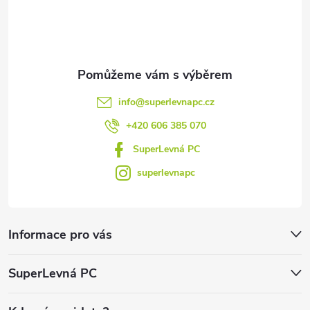
í
info
@
superlevnapc.cz
+420 606 385 070
SuperLevná PC
superlevnapc
Informace pro vás
SuperLevná PC