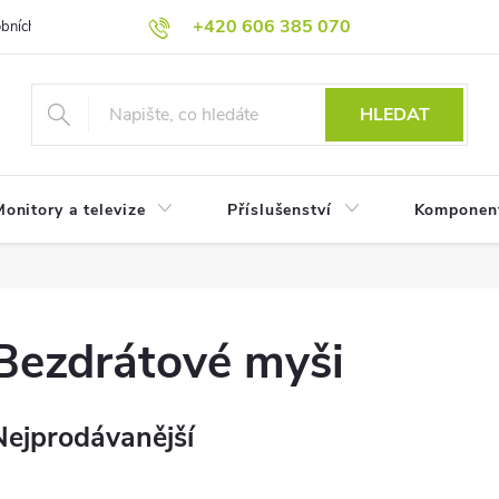
+420 606 385 070
bních údajů
Reklamační podmínky
Reklamace
Odstoupení od
HLEDAT
onitory a televize
Příslušenství
Komponen
Bezdrátové myši
Nejprodávanější