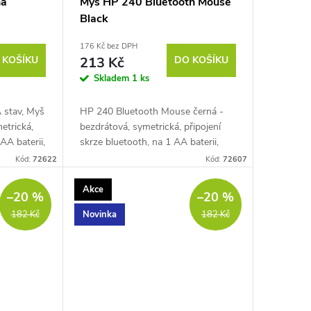
ná
Myš HP 240 Bluetooth Mouse
Black
176 Kč bez DPH
 KOŠÍKU
213 Kč
DO KOŠÍKU
Skladem
1 ks
 stav, Myš
HP 240 Bluetooth Mouse černá -
etrická,
bezdrátová, symetrická, připojení
AA baterii,
skrze bluetooth, na 1 AA baterii,
tka,
citlivost 1600 DPI, 3 tlačítka,
Kód:
72622
Kód:
72607
oučástí...
klasické kolečko, baterie součástí
balení,...
Akce
–20 %
–20 %
Novinka
182 Kč
182 Kč