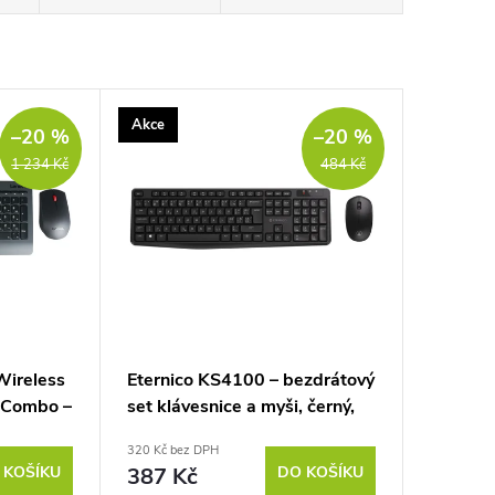
Akce
–20 %
–20 %
1 234 Kč
484 Kč
Wireless
Eternico KS4100 – bezdrátový
 Combo –
set klávesnice a myši, černý,
CZ/SK
320 Kč bez DPH
 KOŠÍKU
387 Kč
DO KOŠÍKU