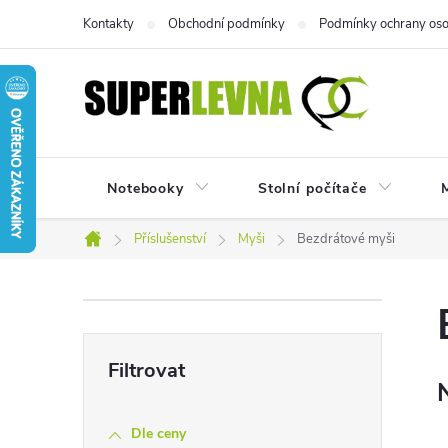
Přejít
Kontakty
Obchodní podmínky
Podmínky ochrany oso
na
obsah
Notebooky
Stolní počítače
M
Příslušenství
Myši
Bezdrátové myši
Domů
P
o
s
Dle ceny