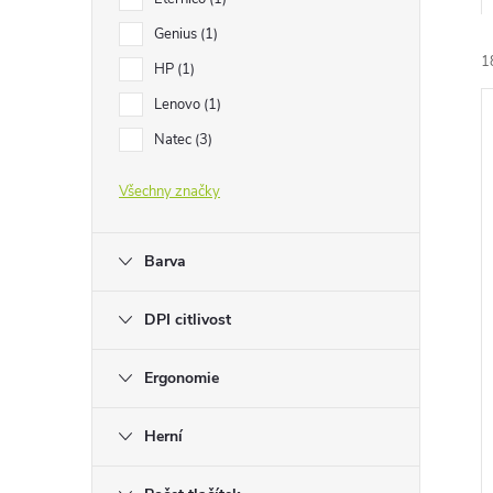
e
Genius
1
1
l
HP
1
Lenovo
1
Natec
3
Všechny značky
í
i
Barva
DPI citlivost
Ergonomie
Herní