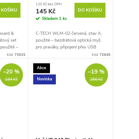
120 Kč bez DPH
 KOŠÍKU
145 Kč
DO KOŠÍKU
Skladem
1 ks
board &
C-TECH WLM-02 červená, stav A,
átový set
použité – bezdrátová optická myš,
 použité –
pro praváky, připojení přes USB
řes USB
přijímač (2,4 GHz), napájení 2× AAA
Kód:
73015
Kód:
72645
ora až 3...
baterie (nejsou součástí balení),
citlivost...
Akce
–20 %
–19 %
Novinka
194 Kč
266 Kč