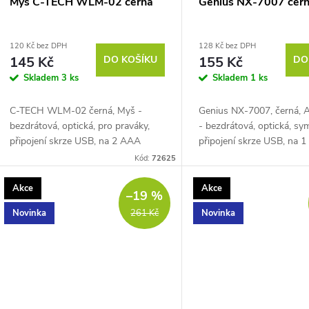
Myš C-TECH WLM-02 černá
Genius NX-7007 čer
120 Kč bez DPH
128 Kč bez DPH
145 Kč
DO KOŠÍKU
155 Kč
DO
Skladem
3 ks
Skladem
1 ks
C-TECH WLM-02 černá, Myš -
Genius NX-7007, černá, A
bezdrátová, optická, pro praváky,
- bezdrátová, optická, sym
připojení skrze USB, na 2 AAA
připojení skrze USB, na 1 
baterie, citlivost 1600 DPI, odezva 1
citlivost 1200 DPI, 3 tlačí
Kód:
72625
ms, 6 tlačítek, klasické kolečko,
klasické kolečko, baterie s
maximální...
Akce
Akce
–19 %
Novinka
Novinka
261 Kč