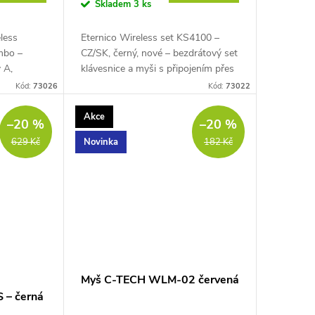
Skladem
3 ks
less
Eternico Wireless set KS4100 –
mbo –
CZ/SK, černý, nové – bezdrátový set
 A,
klávesnice a myši s připojením přes
 s 2,4GHz
2,4 GHz USB přijímač,
Kód:
73026
Kód:
73022
notná
plnoformátová klávesnice se 108
.
klávesami, tiché...
Akce
–20 %
–20 %
Novinka
629 Kč
182 Kč
Myš C-TECH WLM-02 červená
 – černá