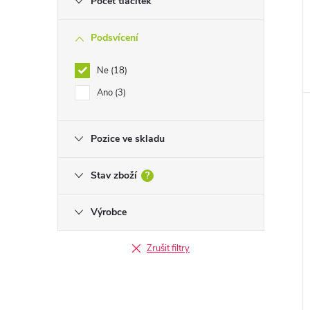
Počet tlačítek
Podsvícení
Ne
18
Ano
3
Pozice ve skladu
Stav zboží
?
Výrobce
Zrušit filtry