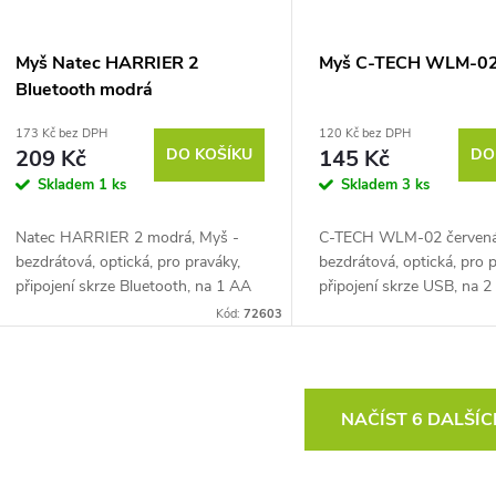
Myš Natec HARRIER 2
Myš C-TECH WLM-02
Bluetooth modrá
173 Kč bez DPH
120 Kč bez DPH
209 Kč
DO KOŠÍKU
145 Kč
DO
Skladem
1 ks
Skladem
3 ks
Natec HARRIER 2 modrá, Myš -
C-TECH WLM-02 červená
bezdrátová, optická, pro praváky,
bezdrátová, optická, pro 
připojení skrze Bluetooth, na 1 AA
připojení skrze USB, na 
baterie, citlivost 1600 DPI, 4 tlačítka
baterie, citlivost 1600 DP
Kód:
72603
2 s tichými spínači, pogumovaný...
ms, 6 tlačítek, klasické ko
maximální...
O
NAČÍST 6 DALŠÍ
v