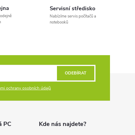
á
jna
Servisní středisko
n
rodejně
Nabízíme servis počítačů a
k
h
notebooků
o
v
á
n
í
ODEBÍRAT
mi ochrany osobních údajů
á PC
Kde nás najdete?