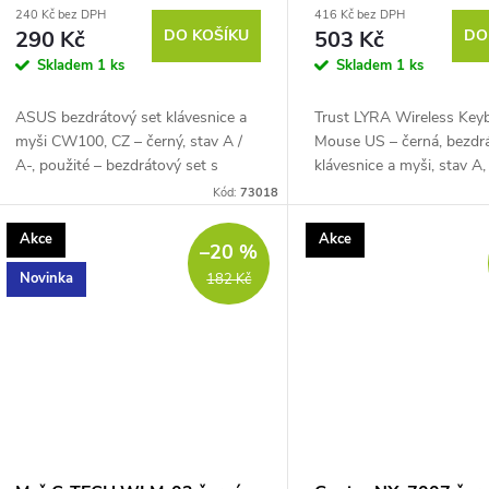
240 Kč bez DPH
416 Kč bez DPH
290 Kč
DO KOŠÍKU
503 Kč
DO
Skladem
1 ks
Skladem
1 ks
ASUS bezdrátový set klávesnice a
Trust LYRA Wireless Key
myši CW100, CZ – černý, stav A /
Mouse US – černá, bezdr
A-, použité – bezdrátový set s
klávesnice a myši, stav A,
připojením přes společný 2,4 GHz
US rozložení, připojení p
Kód:
73018
USB přijímač, plnohodnotná
přijímač a Bluetooth, podp
klávesnice, tichá...
Akce
Akce
–20 %
Novinka
182 Kč