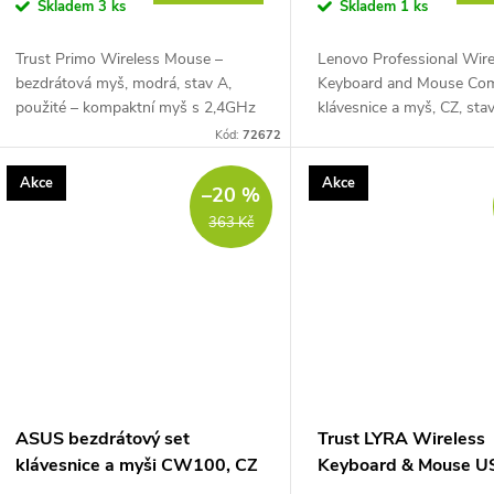
o
Skladem
3 ks
Skladem
1 ks
u
d
Trust Primo Wireless Mouse –
Lenovo Professional Wire
k
bezdrátová myš, modrá, stav A,
Keyboard and Mouse Co
u
použité – kompaktní myš s 2,4GHz
klávesnice a myš, CZ, stav
t
USB přijímačem, optickým
použité – bezdrátový set
Kód:
72672
k
senzorem, citlivostí 1000 / 1600
USB přijímačem, plnohod
DPI, 4 tlačítky včetně...
klávesnice s numerickým..
ů
Akce
Akce
–20 %
t
363 Kč
ů
ASUS bezdrátový set
Trust LYRA Wireless
klávesnice a myši CW100, CZ
Keyboard & Mouse US
– černý