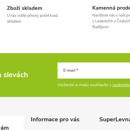
Kamenná prode
Zboží skladem
á
Navštivte nás v naši p
U nás vidíte přesný počet kusů
d
v Ledenicích u Českýc
skladem
Budějovic
a
c
p
E-mail
a slevách
Vložením e-mailu souhlasíte s
podmínka
v
k
y
Informace pro vás
SuperLevn
v