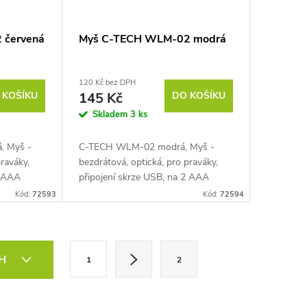
 červená
Myš C-TECH WLM-02 modrá
120 Kč bez DPH
 KOŠÍKU
145 Kč
DO KOŠÍKU
Skladem
3 ks
, Myš -
C-TECH WLM-02 modrá, Myš -
praváky,
bezdrátová, optická, pro praváky,
2 AAA
připojení skrze USB, na 2 AAA
I, odezva 1
baterie, citlivost 1600 DPI, odezva 1
Kód:
72593
Kód:
72594
lečko,
ms, 6 tlačítek, klasické kolečko,
maximální...
S
CH
1
2
t
r