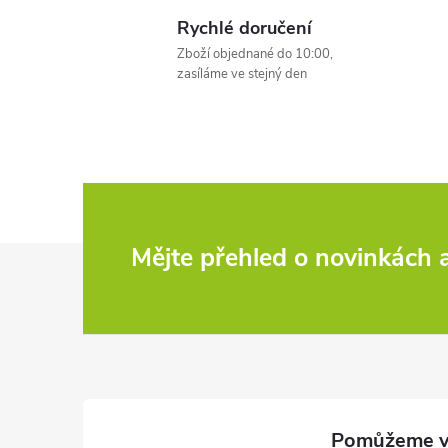
l
Rychlé doručení
Zboží objednané do 10:00,
zasíláme ve stejný den
í
Z
Mějte přehled o novinkách
r
á
p
a