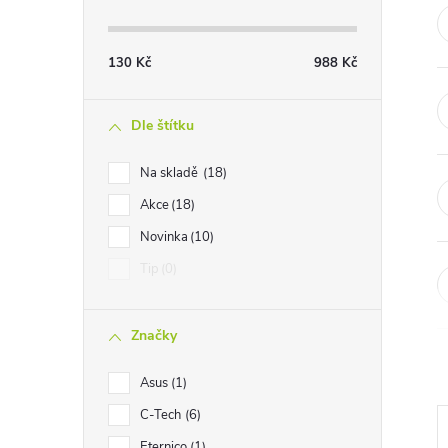
t
r
130
Kč
988
Kč
a
Dle štítku
n
Na skladě
18
Akce
18
n
Novinka
10
í
Tip
0
p
Značky
a
Asus
1
n
C-Tech
6
Eternico
1