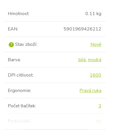
Hmotnost
:
0.11 kg
EAN
:
5901969426212
Stav zboží
:
Nové
?
Barva
:
bílá
,
modrá
DPI citlivost
:
1600
Ergonomie
:
Pravá ruka
Počet tlačítek
:
3
Podsvícení
:
Ne