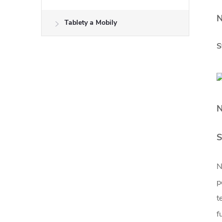
N
Tablety a Mobily
S
N
S
N
p
t
f