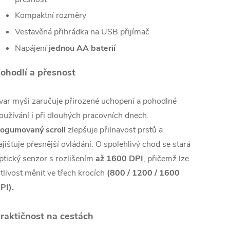
Kompaktní rozměry
Vestavěná přihrádka na USB přijímač
Napájení
jednou AA baterií
ohodlí a přesnost
var myši zaručuje přirozené uchopení a pohodlné
oužívání i při dlouhých pracovních dnech.
ogumovaný scroll
zlepšuje přilnavost prstů a
ajišťuje přesnější ovládání. O spolehlivý chod se stará
ptický senzor s rozlišením
až 1600 DPI
, přičemž lze
itlivost měnit ve třech krocích
(800 / 1200 / 1600
PI).
raktičnost na cestách