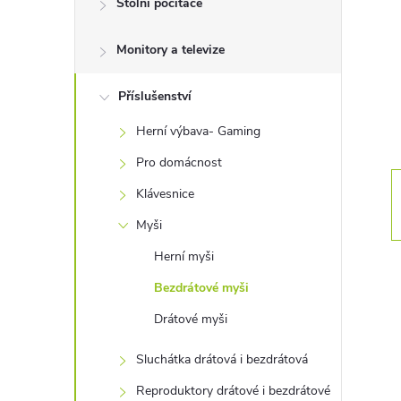
Stolní počítače
t
Monitory a televize
r
a
Příslušenství
Herní výbava- Gaming
n
Pro domácnost
n
Klávesnice
Myši
í
Herní myši
p
Bezdrátové myši
Drátové myši
a
Sluchátka drátová i bezdrátová
n
Reproduktory drátové i bezdrátové