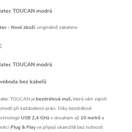
atec TOUCAN modrá
tav - Nové zboží
, originálně zabaleno
atec TOUCAN modrá
voboda bez kabelů
atec TOUCAN je
bezdrátová myš,
která vám zajistí
ohodlí při každodenní práci. Díky bezdrátové
echnologii
USB
2,4 GHz
s dosahem až
10 metrů
a
unkci
Plug & Play
se připojí okamžitě bez nutnosti