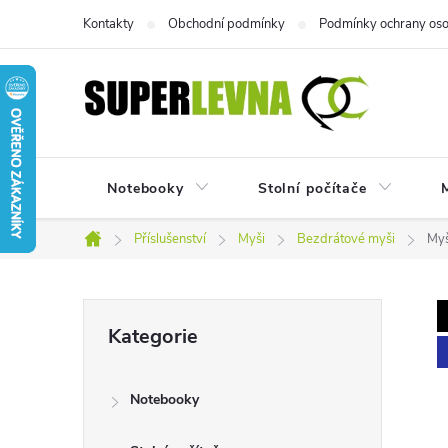
Přejít
Kontakty
Obchodní podmínky
Podmínky ochrany oso
na
obsah
Notebooky
Stolní počítače
M
Příslušenství
Myši
Bezdrátové myši
My
Domů
P
Přeskočit
Kategorie
kategorie
o
Notebooky
s