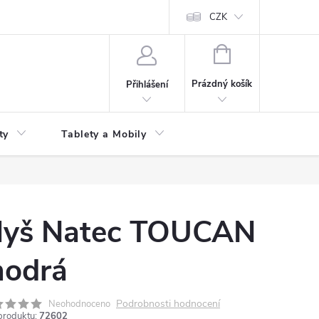
 kupní smlouvy
CZK
NÁKUPNÍ
KOŠÍK
Prázdný košík
Přihlášení
ty
Tablety a Mobily
yš Natec TOUCAN
odrá
Podrobnosti hodnocení
Neohodnoceno
produktu:
72602