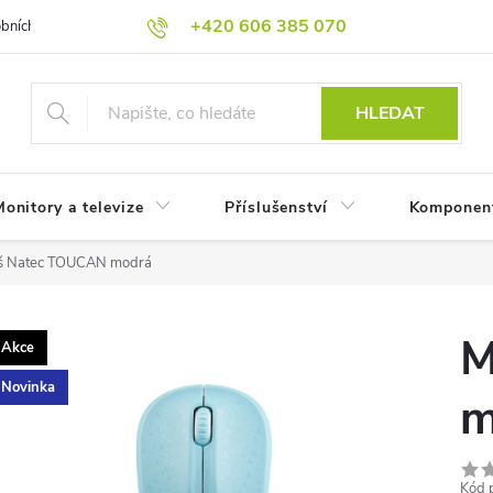
+420 606 385 070
bních údajů
Reklamační podmínky
Reklamace
Odstoupení od
HLEDAT
onitory a televize
Příslušenství
Komponen
š Natec TOUCAN modrá
M
Akce
Novinka
m
Kód 