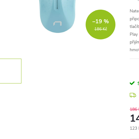
Nate
přip
–19 %
tlač
186 Kč
Play
přij
hmot
186 
1
123 
Měr