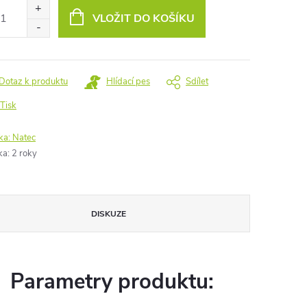
:
VLOŽIT DO KOŠÍKU
Dotaz k produktu
Hlídací pes
Sdílet
Tisk
ka:
Natec
ka
:
2 roky
DISKUZE
Parametry produktu: