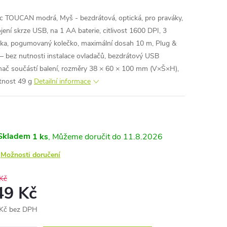
c TOUCAN modrá, Myš - bezdrátová, optická, pro praváky,
ojení skrze USB, na 1 AA baterie, citlivost 1600 DPI, 3
ítka, pogumovaný kolečko, maximální dosah 10 m, Plug &
 – bez nutnosti instalace ovladačů, bezdrátový USB
ímač součástí balení, rozměry 38 × 60 × 100 mm (V×Š×H),
nost 49 g
Detailní informace
Skladem
1 ks
11.8.2026
Možnosti doručení
Kč
49 Kč
Kč bez DPH
ná