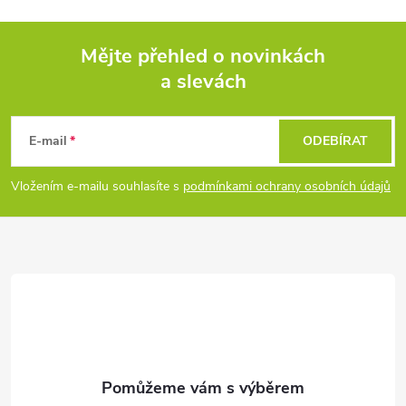
Mějte přehled o novinkách
a slevách
Z
á
E-mail
ODEBÍRAT
p
Vložením e-mailu souhlasíte s
podmínkami ochrany osobních údajů
a
t
í