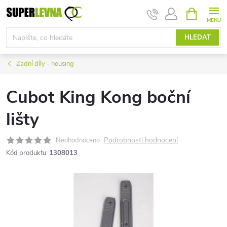
Přejít
NÁKUPNÍ
KOŠÍK
na
obsah
HLEDAT
Zadní díly - housing
Cubot King Kong boční
lišty
Podrobnosti hodnocení
Neohodnoceno
Kód produktu:
1308013