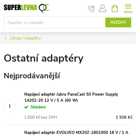
Přejít
NÁKUPNÍ
KOŠÍK
na
obsah
HLEDAT
Zdroje / Adaptéry
Ostatní adaptéry
Nejprodávanější
Napájecí adaptér Jabra PanaCast 50 Power Supply
14202-20 12 V / 5 A (60 W)
Skladem
1 600 Kč bez DPH
1 936 Kč
Napájecí adaptér EVOLVEO MX20Z-1801000 18 V / 1 A