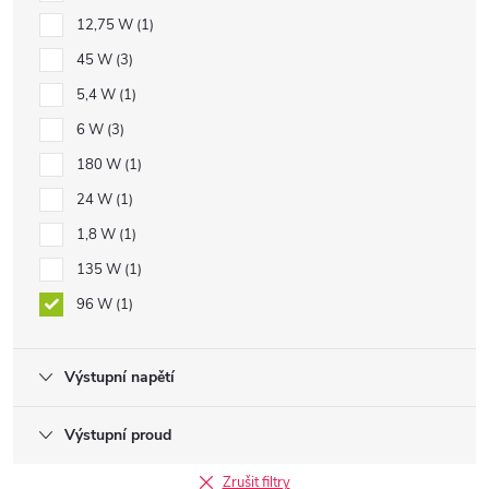
12,75 W
1
45 W
3
5,4 W
1
6 W
3
180 W
1
24 W
1
1,8 W
1
135 W
1
96 W
1
Výstupní napětí
Výstupní proud
Zrušit filtry