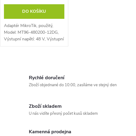
o
d
DO KOŠÍKU
d
u
Adaptér MikroTik, použitý,
u
Model: MT96-480200-12DG,
k
Výstupní napětí: 48 V, Výstupní
k
proud: 2 A, Výkon: 96 W
t
t
O
ů
v
ů
Rychlé doručení
l
Zboží objednané do 10:00, zasíláme ve stejný den
á
Zboží skladem
d
U nás vidíte přesný počet kusů skladem
a
Kamenná prodejna