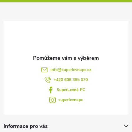
a
u
t
í
info
@
superlevnapc.cz
+420 606 385 070
SuperLevná PC
superlevnapc
Informace pro vás