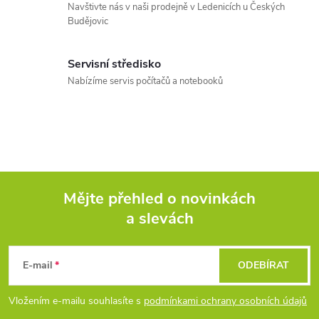
c
Navštivte nás v naši prodejně v Ledenicích u Českých
Budějovic
í
p
Servisní středisko
r
Nabízíme servis počítačů a notebooků
v
k
y
v
Mějte přehled o novinkách
a slevách
Z
ý
p
á
E-mail
ODEBÍRAT
i
p
Vložením e-mailu souhlasíte s
podmínkami ochrany osobních údajů
s