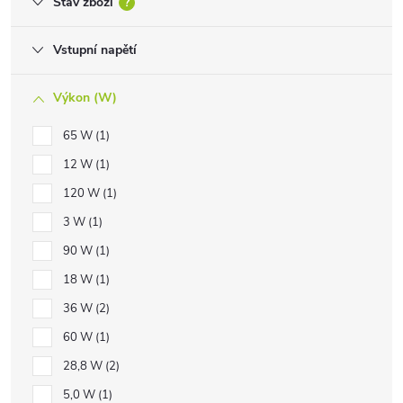
Stav zboží
?
Vstupní napětí
Výkon (W)
65 W
1
12 W
1
120 W
1
3 W
1
90 W
1
18 W
1
36 W
2
60 W
1
28,8 W
2
5,0 W
1