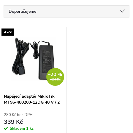
Ř
Doporučujeme
a
Nejlevnější
V
Akce
Nejdražší
z
ý
Nejprodávanější
e
p
Abecedně
n
i
–20 %
424 Kč
í
s
p
Napájecí adaptér MikroTik
MT96-480200-12DG 48 V / 2
p
A (96 W)
r
280 Kč bez DPH
r
339 Kč
o
Skladem
1 ks