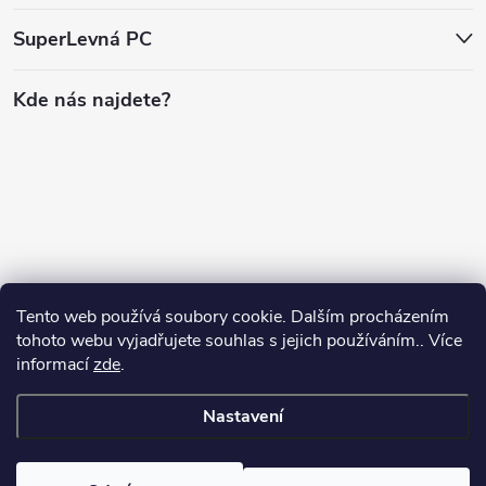
SuperLevná PC
Kde nás najdete?
Tento web používá soubory cookie. Dalším procházením
tohoto webu vyjadřujete souhlas s jejich používáním.. Více
informací
zde
.
Nastavení
Copyright 2026
SuperLevnaPC
. Všechna práva vyhrazena.