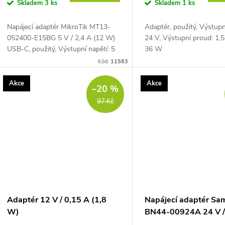
o
Skladem
3 ks
Skladem
1 ks
u
d
Napájecí adaptér MikroTik MT13-
Adaptér, použitý, Výstupn
k
052400-E15BG 5 V / 2,4 A (12 W)
24 V, Výstupní proud: 1,5
u
USB-C, použitý, Výstupní napětí: 5
36 W
t
V, Výstupní proud: 2,4 A, Výkon: 12
Kód:
11583
k
W
ů
Akce
Akce
–20 %
t
97 Kč
ů
Adaptér 12 V / 0,15 A (1,8
Napájecí adaptér Sa
W)
BN44-00924A 24 V /
(180 W)