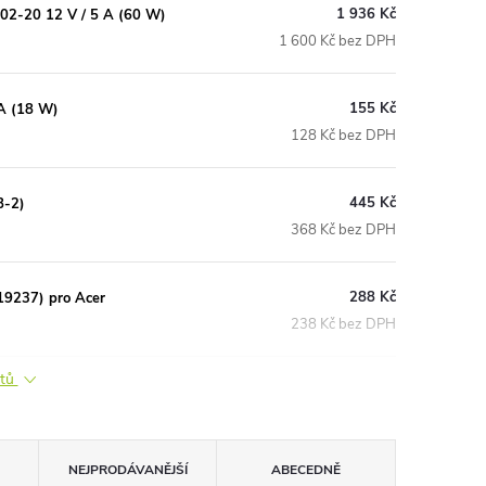
1 936 Kč
202-20 12 V / 5 A (60 W)
1 600 Kč bez DPH
155 Kč
A (18 W)
128 Kč bez DPH
445 Kč
B-2)
368 Kč bez DPH
288 Kč
19237) pro Acer
238 Kč bez DPH
ktů
NEJPRODÁVANĚJŠÍ
ABECEDNĚ