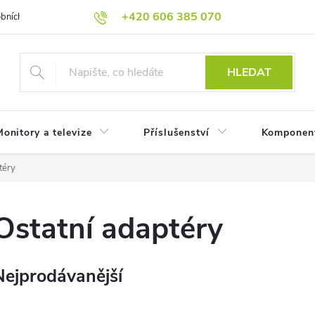
+420 606 385 070
bních údajů
Reklamační podmínky
Reklamace
Odstoupení od
HLEDAT
onitory a televize
Příslušenství
Komponen
téry
Ostatní adaptéry
Nejprodávanější