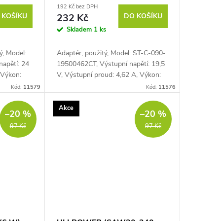
192 Kč bez DPH
 KOŠÍKU
232 Kč
DO KOŠÍKU
Skladem
1 ks
ý, Model:
Adaptér, použitý, Model: ST-C-090-
apětí: 24
19500462CT, Výstupní napětí: 19,5
 Výkon:
V, Výstupní proud: 4,62 A, Výkon:
90 W
Kód:
11579
Kód:
11576
Akce
–20 %
–20 %
97 Kč
97 Kč