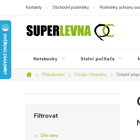
Přejít
Kontakty
Obchodní podmínky
Podmínky ochrany oso
na
obsah
Notebooky
Stolní počítače
M
Příslušenství
Zdroje / Adaptéry
Ostatní adap
Domů
P
o
s
Dle ceny