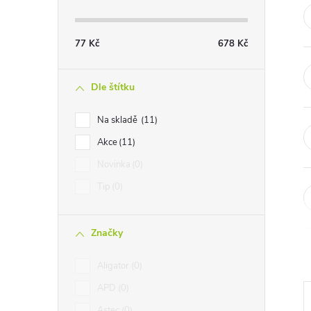
t
r
77
Kč
678
Kč
a
Dle štítku
n
Na skladě
11
Akce
11
n
Novinka
0
í
Tip
0
p
Značky
a
Aligator
0
n
APD
0
Astec
0