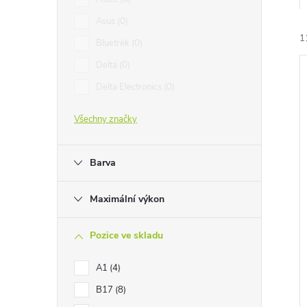
e
Asus
0
1
l
Bluetrek
0
Delta
0
Delta Electronics
0
Všechny značky
í
i
Barva
Maximální výkon
Pozice ve skladu
A1
4
B17
8