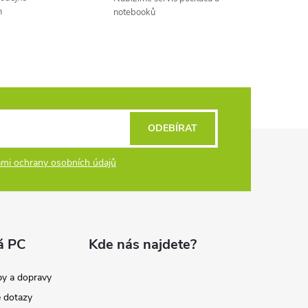
h
notebooků
ODEBÍRAT
mi ochrany osobních údajů
á PC
Kde nás najdete?
by a dopravy
é dotazy