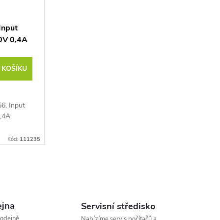
Input
0V 0,4A
 KOŠÍKU
6, Input
0,4A
Kód:
111235
jna
Servisní středisko
rodejně
Nabízíme servis počítačů a