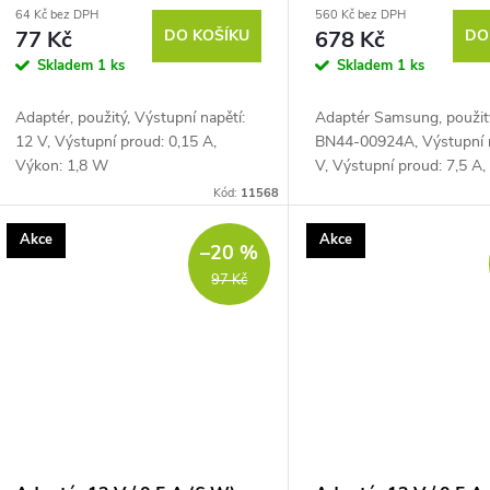
64 Kč bez DPH
560 Kč bez DPH
77 Kč
DO KOŠÍKU
678 Kč
DO
Skladem
1 ks
Skladem
1 ks
Adaptér, použitý, Výstupní napětí:
Adaptér Samsung, použit
12 V, Výstupní proud: 0,15 A,
BN44-00924A, Výstupní n
Výkon: 1,8 W
V, Výstupní proud: 7,5 A,
180 W
Kód:
11568
Akce
Akce
–20 %
97 Kč