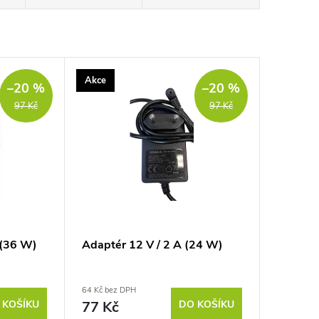
Akce
–20 %
–20 %
97 Kč
97 Kč
 (36 W)
Adaptér 12 V / 2 A (24 W)
64 Kč bez DPH
 KOŠÍKU
77 Kč
DO KOŠÍKU