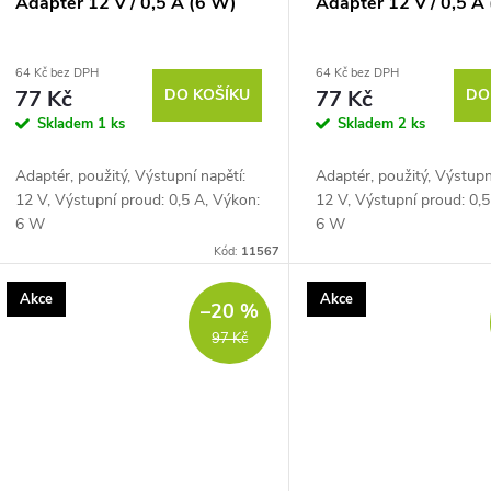
Adaptér 12 V / 0,5 A (6 W)
Adaptér 12 V / 0,5 A
64 Kč bez DPH
64 Kč bez DPH
77 Kč
DO KOŠÍKU
77 Kč
DO
Skladem
1 ks
Skladem
2 ks
Adaptér, použitý, Výstupní napětí:
Adaptér, použitý, Výstupn
12 V, Výstupní proud: 0,5 A, Výkon:
12 V, Výstupní proud: 0,5
6 W
6 W
Kód:
11567
Akce
Akce
–20 %
97 Kč