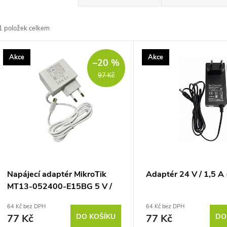
a
1
položek celkem
z
V
Akce
Akce
e
–20 %
ý
97 Kč
n
p
p
s
r
p
Napájecí adaptér MikroTik
Adaptér 24 V / 1,5 A
o
MT13-052400-E15BG 5 V /
r
2,4 A (12 W) USB-C
64 Kč bez DPH
64 Kč bez DPH
d
77 Kč
DO KOŠÍKU
77 Kč
DO