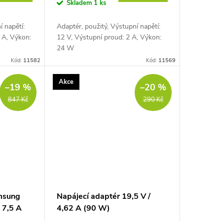
Skladem
1 ks
í napětí:
Adaptér, použitý, Výstupní napětí:
 A, Výkon:
12 V, Výstupní proud: 2 A, Výkon:
24 W
Kód:
11582
Kód:
11569
Akce
–19 %
–20 %
847 Kč
290 Kč
msung
Napájecí adaptér 19,5 V /
 7,5 A
4,62 A (90 W)