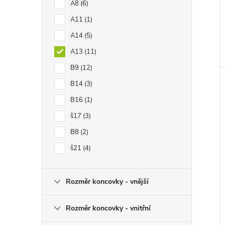
A8
6
A11
1
A14
5
A13
11
B9
12
B14
3
B16
1
š17
3
B8
2
š21
4
Rozměr koncovky - vnější
Rozměr koncovky - vnitřní