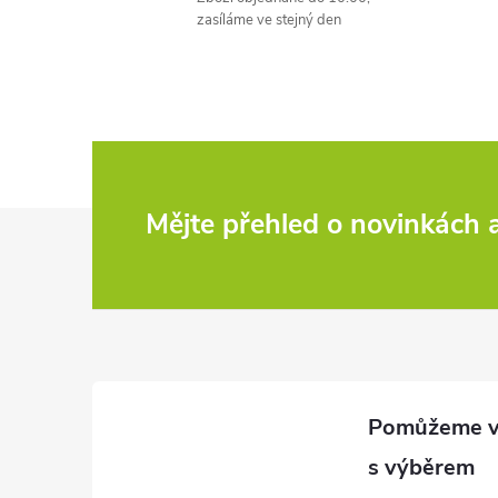
l
zasíláme ve stejný den
í
Z
Mějte přehled o novinkách
á
r
p
a
t