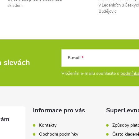
v Ledenicích u Českýc
skladem
á
Budějovic
d
a
c
E-mail
a slevách
p
Vložením e-mailu souhlasíte s
podmínka
v
k
Informace pro vás
SuperLevn
y
Kontakty
Způsoby plat
v
Obchodní podmínky
Často kladen