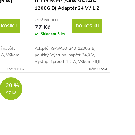
 (6 W)
ULLPOWER (SAW30-240-
1200G B) Adaptér 24 V / 1,2
A (28,8 W)
64 Kč bez DPH
 KOŠÍKU
77 Kč
DO KOŠÍKU
Skladem
5 ks
í napětí:
Adaptér (SAW30-240-1200G B),
 A, Výkon:
použitý, Výstupní napětí: 24,0 V,
Výstupní proud: 1,2 A, Výkon: 28,8
W
Kód:
11562
Kód:
11554
–20 %
97 Kč