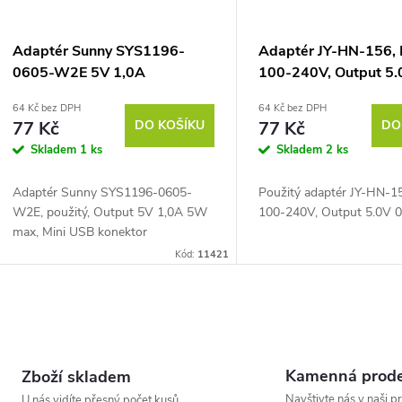
Adaptér Sunny SYS1196-
Adaptér JY-HN-156, 
0605-W2E 5V 1,0A
100-240V, Output 5.
64 Kč bez DPH
64 Kč bez DPH
77 Kč
DO KOŠÍKU
77 Kč
DO
Skladem
1 ks
Skladem
2 ks
Adaptér Sunny SYS1196-0605-
Použitý adaptér JY-HN-15
W2E, použitý, Output 5V 1,0A 5W
100-240V, Output 5.0V 
max, Mini USB konektor
Kód:
11421
O
v
Kamenná prode
Zboží skladem
Navštivte nás v naši p
U nás vidíte přesný počet kusů