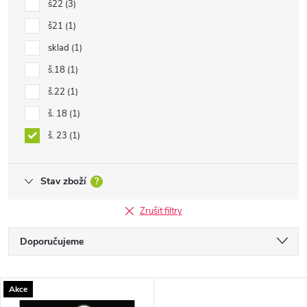
š22
3
š21
1
sklad
1
š.18
1
š.22
1
š. 18
1
š. 23
1
Stav zboží
?
Zrušit filtry
Ř
Doporučujeme
a
Nejlevnější
V
Akce
Nejdražší