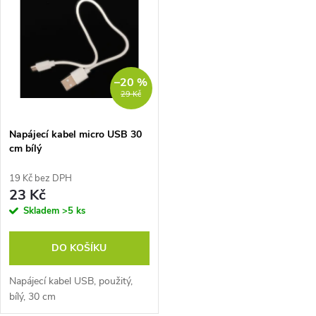
z
ý
Nejprodávanější
e
p
Abecedně
n
i
–20 %
29 Kč
í
s
p
Napájecí kabel micro USB 30
cm bílý
p
r
19 Kč bez DPH
r
23 Kč
o
Skladem
>5 ks
o
d
DO KOŠÍKU
d
u
Napájecí kabel USB, použitý,
u
bílý, 30 cm