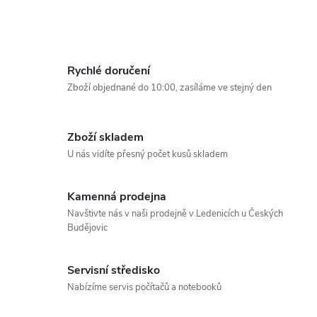
k
k
t
O
t
v
ů
Rychlé doručení
ů
l
Zboží objednané do 10:00, zasíláme ve stejný den
á
Zboží skladem
d
U nás vidíte přesný počet kusů skladem
a
Kamenná prodejna
c
Navštivte nás v naši prodejně v Ledenicích u Českých
Budějovic
í
p
Servisní středisko
r
Nabízíme servis počítačů a notebooků