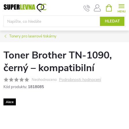
Přejít
NÁKUPNÍ
KOŠÍK
na
obsah
HLEDAT
Tonery pro laserové tiskárny
Toner Brother TN-1090,
černý – kompatibilní
Podrobnosti hodnocení
Neohodnoceno
Kód produktu:
1818085
Akce