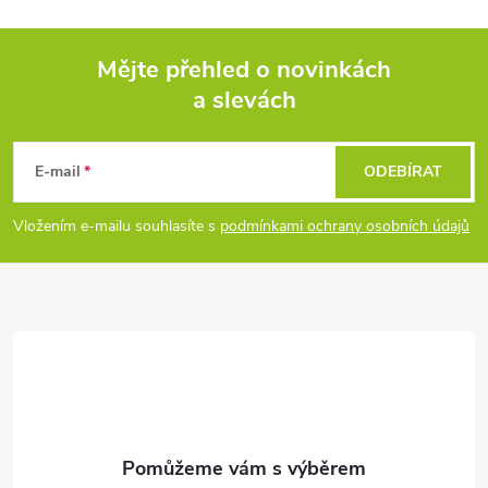
Mějte přehled o novinkách
a slevách
Z
á
E-mail
ODEBÍRAT
p
Vložením e-mailu souhlasíte s
podmínkami ochrany osobních údajů
a
t
í