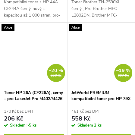
Kompatibilní toner s HP 44A
Toner Brother TN-2590XL
CF244A černý, nový, s
černý , Pro Brother MFC-
kapacitou až 1 000 stran, pro-
L2802DN, Brother MFC-
HP LaserJet Pro, Barva: černá
L2862DW, a další..., Stav nový,
Akce
Akce
–20 %
–19 %
258 Kč
697 Kč
Toner HP 26A (CF226A), černý
JetWorld PREMIUM
– pro LaserJet Pro M402/M426
kompatibilní toner pro HP 79X
CF279X černý (black) 3100
stran
170 Kč bez DPH
461 Kč bez DPH
206 Kč
558 Kč
Skladem
>5 ks
Skladem
2 ks