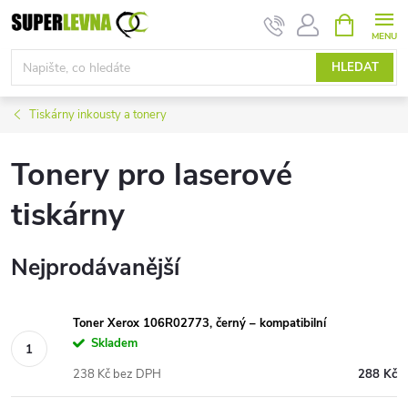
Přejít
NÁKUPNÍ
KOŠÍK
na
obsah
HLEDAT
Tiskárny inkousty a tonery
Tonery pro laserové
tiskárny
Nejprodávanější
Toner Xerox 106R02773, černý – kompatibilní
Skladem
238 Kč bez DPH
288 Kč