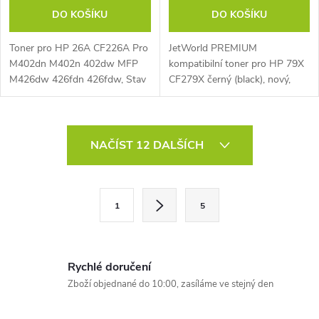
DO KOŠÍKU
DO KOŠÍKU
Toner pro HP 26A CF226A Pro
JetWorld PREMIUM
M402dn M402n 402dw MFP
kompatibilní toner pro HP 79X
M426dw 426fdn 426fdw, Stav
CF279X černý (black), nový,
nový, Barva černá,
3100 stran, vhodná pro HP
LaserJet Pro M12aHP, LaserJet
Pro M12wHP, LaserJet Pro
O
M26aHP, LaserJet Pro...
NAČÍST 12 DALŠÍCH
v
l
S
1
5
t
á
r
d
á
Rychlé doručení
a
n
Zboží objednané do 10:00, zasíláme ve stejný den
k
c
o