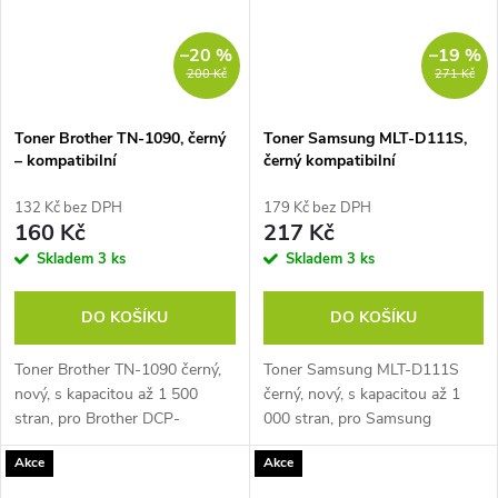
–20 %
–19 %
200 Kč
271 Kč
Toner Brother TN-1090, černý
Toner Samsung MLT-D111S,
– kompatibilní
černý kompatibilní
132 Kč bez DPH
179 Kč bez DPH
160 Kč
217 Kč
Skladem
3 ks
Skladem
3 ks
DO KOŠÍKU
DO KOŠÍKU
Toner Brother TN-1090 černý,
Toner Samsung MLT-D111S
nový, s kapacitou až 1 500
černý, nový, s kapacitou až 1
stran, pro Brother DCP-
000 stran, pro Samsung
1622WE, Brother HL-1222WE,
M2020, Samsung M2020W,
Akce
Akce
a další...
Samsung M2022, a další...