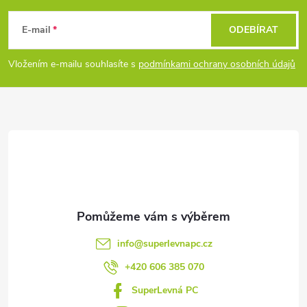
u
á
E-mail
ODEBÍRAT
p
Vložením e-mailu souhlasíte s
podmínkami ochrany osobních údajů
a
t
í
info
@
superlevnapc.cz
+420 606 385 070
SuperLevná PC