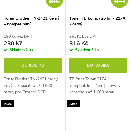
288 Kč
394 Kč
Toner Brother TN-2421, černý
Toner TB kompatibilní - 217A
– kompatibilní
- černý
190 Kč bez DPH
261 Kč bez DPH
230 Kč
316 Kč
Skladem
2 ks
Skladem
3 ks
DO KOŠÍKU
DO KOŠÍKU
Toner Brother TN-2421 černý,
TB Print Toner 217A
nový, s kapacitou až 3 000
kompatibilní – černý, nový, s
stran, pro Brother DCP-
kapacitou až 1 600 stran,
L2512D, Brother MFC-
Kompatibilita:HP LaserJet Pro
Akce
Akce
L2712DW, a další...
M102/MFP M130