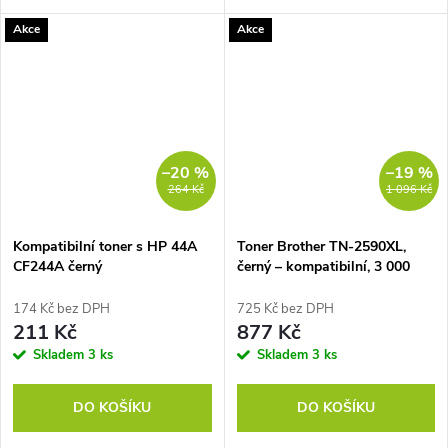
Brother MFC-1810E, a další...
HP LaserJet a HP LaserJet Pro,
Akce
Akce
Barva: černá
–20 %
–19 %
264 Kč
1 096 Kč
Kompatibilní toner s HP 44A
Toner Brother TN-2590XL,
CF244A černý
černý – kompatibilní, 3 000
stran
174 Kč bez DPH
725 Kč bez DPH
211 Kč
877 Kč
Skladem
3 ks
Skladem
3 ks
DO KOŠÍKU
DO KOŠÍKU