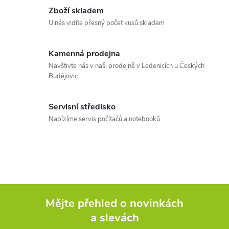
í
v
Zboží skladem
U nás vidíte přesný počet kusů skladem
á
p
n
r
í
Kamenná prodejna
Navštivte nás v naši prodejně v Ledenicích u Českých
v
Budějovic
k
Servisní středisko
y
Nabízíme servis počítačů a notebooků
v
ý
p
i
Mějte přehled o novinkách
s
a slevách
Z