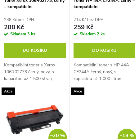
p
Toner Xerox 106R02773, černý
Toner HP 44A CF244A, černý –
– kompatibilní
kompatibilní
p
r
238 Kč bez DPH
214 Kč bez DPH
r
288 Kč
259 Kč
o
Skladem
3 ks
Skladem
2 ks
o
d
DO KOŠÍKU
DO KOŠÍKU
d
u
Kompatibilní toner s Xerox
Kompatibilní toner s HP 44A
u
106R02773 černý, nový, s
CF244A černý, nový, s
k
kapacitou až 1 500 stran,
kapacitou až 1 000 stran,
k
Barva: černá, pro- Xerox
Barva: černá, pro- HP LaserJet
Akce
Akce
WorkCentre 3025, Xerox
Pro a další...
t
Phaser 3020
t
ů
ů
–20 %
–19 %