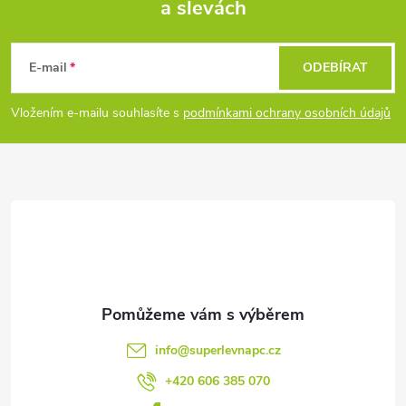
a slevách
Z
á
E-mail
ODEBÍRAT
p
Vložením e-mailu souhlasíte s
podmínkami ochrany osobních údajů
a
t
í
info
@
superlevnapc.cz
+420 606 385 070