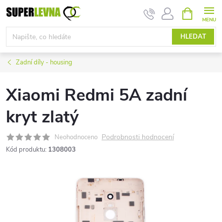
Přejít
NÁKUPNÍ
KOŠÍK
na
obsah
HLEDAT
Zadní díly - housing
Xiaomi Redmi 5A zadní
kryt zlatý
Podrobnosti hodnocení
Neohodnoceno
Kód produktu:
1308003