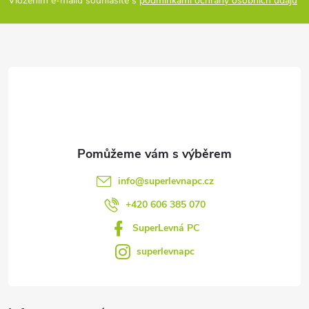
p
Vložením e-mailu souhlasíte s
podmínkami ochrany osobních údajů
a
t
í
info
@
superlevnapc.cz
+420 606 385 070
SuperLevná PC
superlevnapc