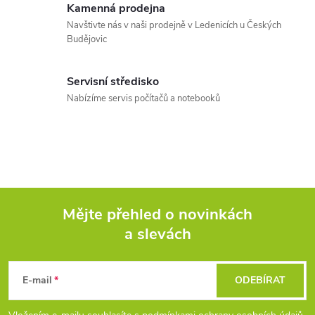
Kamenná prodejna
Navštivte nás v naši prodejně v Ledenicích u Českých
Budějovic
Servisní středisko
Nabízíme servis počítačů a notebooků
Mějte přehled o novinkách
a slevách
Z
á
E-mail
ODEBÍRAT