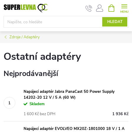
Přejít
NÁKUPNÍ
KOŠÍK
na
obsah
HLEDAT
Zdroje / Adaptéry
Ostatní adaptéry
Nejprodávanější
Napájecí adaptér Jabra PanaCast 50 Power Supply
14202-20 12 V / 5 A (60 W)
Skladem
1 600 Kč bez DPH
1 936 Kč
Napájecí adaptér EVOLVEO MX20Z-1801000 18 V / 1 A